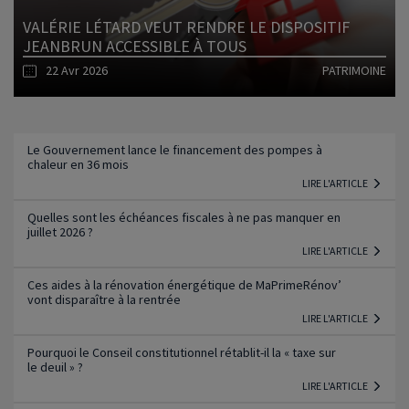
VALÉRIE LÉTARD VEUT RENDRE LE DISPOSITIF
JEANBRUN ACCESSIBLE À TOUS
22 Avr 2026
PATRIMOINE
Lire l'article
Le Gouvernement lance le financement des pompes à
chaleur en 36 mois
LIRE L'ARTICLE
Quelles sont les échéances fiscales à ne pas manquer en
juillet 2026 ?
LIRE L'ARTICLE
Ces aides à la rénovation énergétique de MaPrimeRénov’
vont disparaître à la rentrée
LIRE L'ARTICLE
Pourquoi le Conseil constitutionnel rétablit-il la « taxe sur
le deuil » ?
LIRE L'ARTICLE