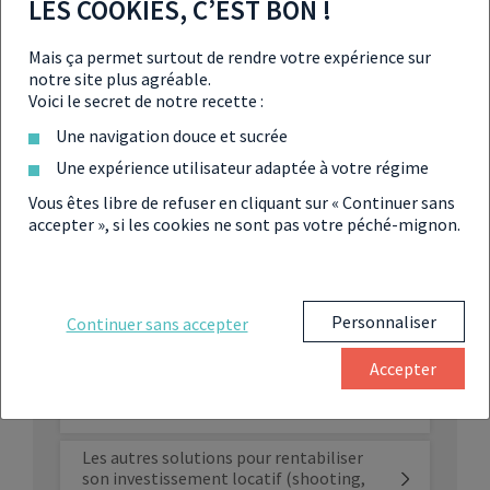
LES COOKIES, C’EST BON !
L’aide Covid accessible aux LMNP,
Mais ça permet surtout de rendre votre expérience sur
pouvez-vous y prétendre ?
notre site plus agréable.
Voici le secret de notre recette :
L’avantage fiscal des locations
Une navigation douce et sucrée
touristiques vit-il ses dernières heures
en 2023 ?
Une expérience utilisateur adaptée à votre régime
Vous êtes libre de refuser en cliquant sur « Continuer sans
Des quartiers de Paris bientôt interdits
accepter », si les cookies ne sont pas votre péché-mignon.
à la location pour les meublés
touristiques ?
Propriétaires de meublés touristiques :
attention Bercy va sévir !
Personnaliser
Continuer sans accepter
Accepter
Coupe du monde de rugby : explosion du
prix des locations saisonnières !
Les autres solutions pour rentabiliser
son investissement locatif (shooting,