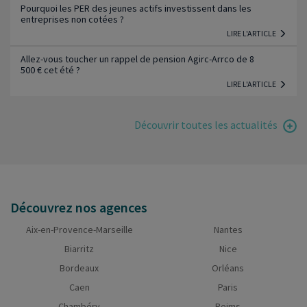
Pourquoi les PER des jeunes actifs investissent dans les
entreprises non cotées ?
LIRE L'ARTICLE
Allez-vous toucher un rappel de pension Agirc-Arrco de 8
500 € cet été ?
LIRE L'ARTICLE
Découvrir toutes les actualités
Découvrez nos agences
Aix-en-Provence-Marseille
Nantes
Biarritz
Nice
Bordeaux
Orléans
Caen
Paris
Chambéry
Reims