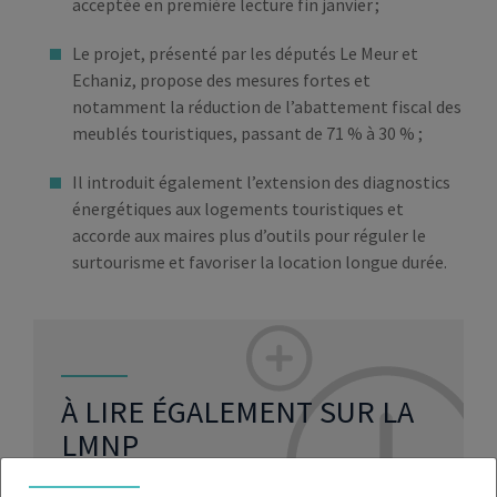
acceptée en première lecture fin janvier ;
Le projet, présenté par les députés Le Meur et
Echaniz, propose des mesures fortes et
notamment la réduction de l’abattement fiscal des
meublés touristiques, passant de 71 % à 30 % ;
Il introduit également l’extension des diagnostics
énergétiques aux logements touristiques et
accorde aux maires plus d’outils pour réguler le
surtourisme et favoriser la location longue durée.
À LIRE ÉGALEMENT SUR LA
LMNP