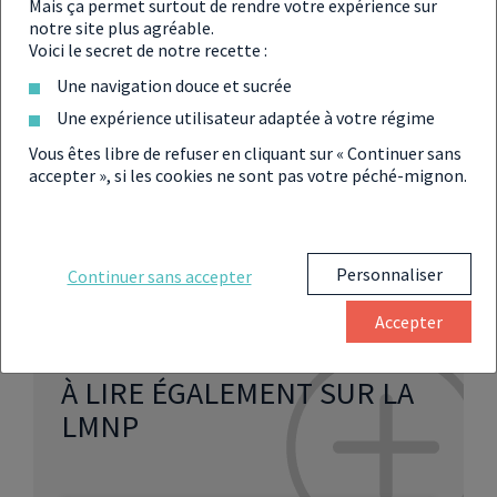
Mais ça permet surtout de rendre votre expérience sur
d’autres mesures comme l’extension de la garantie
notre site plus agréable.
Visale ou encore l’ouverture de logements
Voici le secret de notre recette :
supplémentaires en résidences universitaires pour
Une navigation douce et sucrée
les travailleurs saisonniers ;
Une expérience utilisateur adaptée à votre régime
Suite à la concertation du groupe de travail sur
Vous êtes libre de refuser en cliquant sur « Continuer sans
l’attrition de logements permanents en zone
accepter », si les cookies ne sont pas votre péché-mignon.
touristique, 14 mesures ont été présentées pour
harmoniser activités touristiques et accès au
logement des habitants locaux.
Personnaliser
Continuer sans accepter
Accepter
À LIRE ÉGALEMENT SUR LA
LMNP