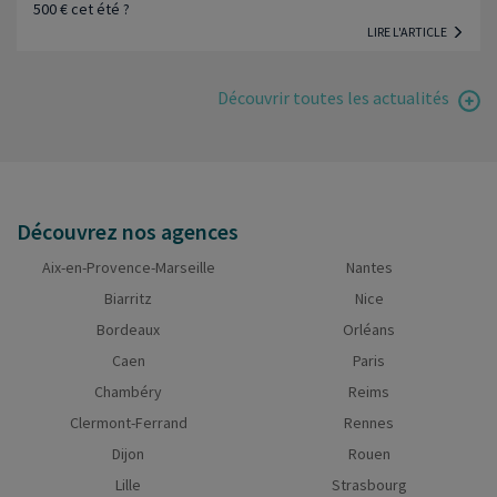
500 € cet été ?
LIRE L'ARTICLE
Découvrir toutes les actualités
Découvrez nos agences
Aix-en-Provence-Marseille
Nantes
Biarritz
Nice
Bordeaux
Orléans
Caen
Paris
Chambéry
Reims
Clermont-Ferrand
Rennes
Dijon
Rouen
Lille
Strasbourg