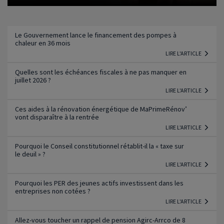
Lire l'article
Le Gouvernement lance le financement des pompes à
chaleur en 36 mois
LIRE L'ARTICLE
Quelles sont les échéances fiscales à ne pas manquer en
juillet 2026 ?
LIRE L'ARTICLE
Ces aides à la rénovation énergétique de MaPrimeRénov’
vont disparaître à la rentrée
LIRE L'ARTICLE
Pourquoi le Conseil constitutionnel rétablit-il la « taxe sur
le deuil » ?
LIRE L'ARTICLE
Pourquoi les PER des jeunes actifs investissent dans les
entreprises non cotées ?
LIRE L'ARTICLE
Allez-vous toucher un rappel de pension Agirc-Arrco de 8