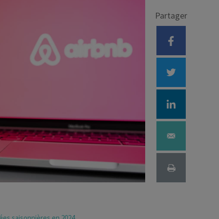
Partager
Déficit foncier
reprise
Loi Pinel
Anciens dispositifs
Investissement locatif
blées saisonnières en 2024