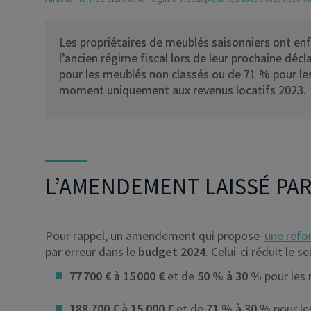
Les propriétaires de meublés saisonniers ont enfin
l’ancien régime fiscal lors de leur prochaine dé
pour les meublés non classés ou de 71 % pour les
moment uniquement aux revenus locatifs 2023.
L’AMENDEMENT LAISSÉ PAR
Pour rappel, un amendement qui propose
une refo
par erreur dans le
budget 2024
. Celui-ci réduit le 
77 700 € à 15 000 €
et de
50 % à 30 %
pour les
188 700 € à 15 000 €
et de
71 % à 30 %
pour le