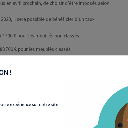
enus en avril prochain, de choisir d’être imposés selon
2023, il sera possible de bénéficier d’un taux
 77 700 € pour les meublés non classés,
88 700 € pour les meublés classés.
er les conséquences d’une application rétroactive ».
ON !
UJOURS DANS LE VISEUR
otre expérience sur notre site
e