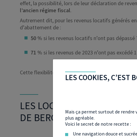
effet, la possibilité, lors de leur déclaration de rev
l’ancien régime fiscal
.
Autrement dit, pour les revenus locatifs générés en 
d’abattement de :
50 %
si les revenus locatifs n’ont pas dépassé
71 %
si les revenus de 2023 n’ont pas excédé 1
Cette flexibilité permettra, selon le fisc, de « limit
LES COOKIES, C’EST B
LES LOCATIONS AIRBNB TO
Mais ça permet surtout de rendre v
DE BERCY
plus agréable.
Voici le secret de notre recette :
Une navigation douce et sucré