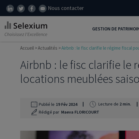
Nous contacter
GESTION DE PATRIMOI
Accueil
Actualités
Airbnb : le fisc clarifie le régime fiscal
Développer son patrim
Airbnb : le fisc clarifie le
Réduire ses impôts
Préparer sa retraite
locations meublées sais
Transmission de patrim
SCI
Lecture de
2 min.
Publié le
19 Fév 2024
Protéger ses proches
Rédigé par
Maeva FLORICOURT
Comment placer son ar
Défiscalisation