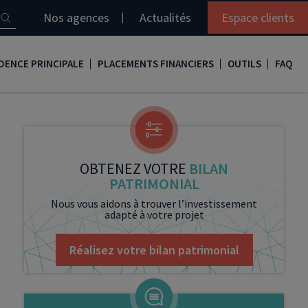
Nos agences
Actualités
Espace clients
DENCE PRINCIPALE
PLACEMENTS FINANCIERS
OUTILS
FAQ
it immobilier
Assurance vie
Simulation loi Denormandie
e
nir propriétaire
Compte titres
Comment réaliser son bilan patrimonial ?
ux
meilleurs taux
PERP
Le guide de la loi Denormandie 2026
OBTENEZ VOTRE
BILAN
PATRIMONIAL
e
urance de prêt immobilier
PER
Simulation prêt immobilier
Nous vous aidons à trouver l’investissement
adapté à votre projet
gocier son crédit immobilier
PEA
Nos vidéos
Loi Madelin
Nos Podcasts
Réalisez votre bilan patrimonial
SCPI
FCPI