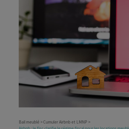
Dirigeant d’entreprise
Conseils fiscalité d’ent
Bail meublé
Cumuler Airbnb et LMNP
Airbnb : le fisc clarifie le régime fiscal pour les locations meu