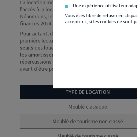
La location meublée touristique est néanmoins tou
Une expérience utilisateur ada
l’accès à la location meublée traditionnelle, elle es
Vous êtes libre de refuser en cliqu
Néanmoins, le doute plane encore quant à l’entrée 
accepter », si les cookies ne sont
finances 2024.
Pour autant, d’autres propositions de loi sont en d
première lecture à l’Assemblée nationale fin janvier.
seuils
des loueurs saisonniers bénéficiant du régi
les amortissements dans le calcul de la plus-valu
répercussions sur les loueurs relevant du régime rée
avant d’être promulgué via un décret ou inclus dans 
TYPE DE LOCATION
Meublé classique
Meublé de tourisme non classé
Meublé de tourisme classé