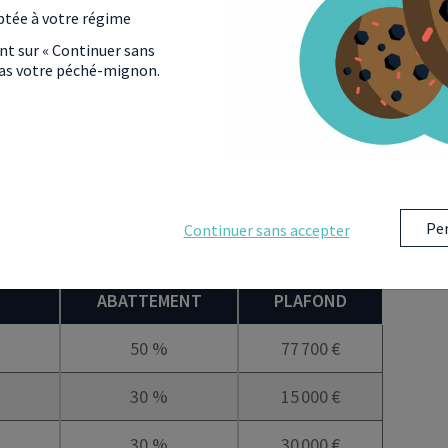
jours au cœur des débats. Accusée d’entraver
ptée à votre régime
t pointée du doigt depuis le début de la crise.
ant sur « Continuer sans
en vigueur de l’amendement validé par la loi de
 pas votre péché-mignon.
iscussion. Parmi elles, une a été adoptée en
 Ce projet de loi vise à
réduire les taux et les
me micro-BIC. Elle propose également de
réintégrer
e
lors de la vente, ce qui aurait également des
l. Ce projet doit encore être approuvé par le Sénat
la prochaine loi des finances.
Per
Continuer sans accepter
ABATTEMENT
PLAFOND
50 %
77 700 €
30 %
15 000 €
30 %
30 000 €