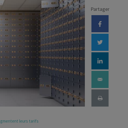
Partager
Déficit foncier
reprise
Loi Pinel
Anciens dispositifs
Investissement locatif
ugmentent leurs tarifs