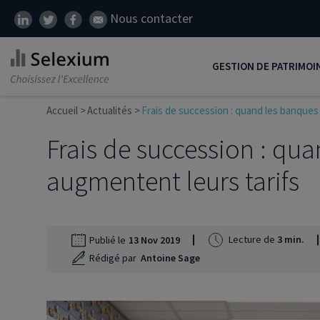
Nous contacter
GESTION DE PATRIMOI
Accueil
Actualités
Frais de succession : quand les banques
Développer son patrim
Frais de succession : qu
Réduire ses impôts
Préparer sa retraite
augmentent leurs tarifs
Transmission de patrim
SCI
Lecture de
3 min.
Publié le
13 Nov 2019
Protéger ses proches
Rédigé par
Antoine Sage
Comment placer son ar
Défiscalisation