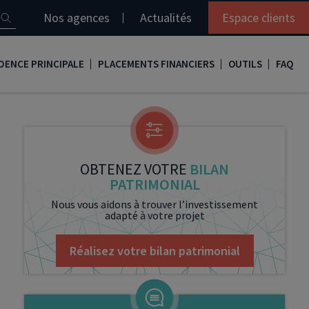
Nos agences
Actualités
Espace clients
DENCE PRINCIPALE
PLACEMENTS FINANCIERS
OUTILS
FAQ
it immobilier
Assurance vie
Simulation loi Denormandie
e
nir propriétaire
Compte titres
Comment réaliser son bilan patrimonial ?
ux
meilleurs taux
PERP
Le guide de la loi Denormandie 2026
OBTENEZ VOTRE
BILAN
PATRIMONIAL
e
urance de prêt immobilier
PER
Simulation prêt immobilier
Nous vous aidons à trouver l’investissement
adapté à votre projet
gocier son crédit immobilier
PEA
Nos vidéos
Loi Madelin
Nos Podcasts
Réalisez votre bilan patrimonial
SCPI
FCPI