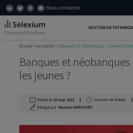
Nous contacter
GESTION DE PATRIMOI
Accueil
Actualités
Banques et néobanques : comment attire
Développer son patrim
Banques et néobanques :
Réduire ses impôts
Préparer sa retraite
les jeunes ?
Transmission de patrim
SCI
Lecture de
3 min.
Publié le
03 Sep 2021
Protéger ses proches
Rédigé par
Maxime KEROYANT
Comment placer son ar
Défiscalisation