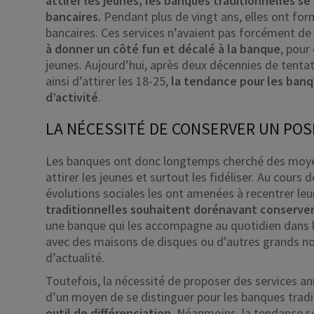
attirer les jeunes, les banques traditionnelles se
bancaires.
Pendant plus de vingt ans, elles ont form
bancaires. Ces services n’avaient pas forcément de 
à donner un côté fun et décalé à la banque
, pour
jeunes. Aujourd’hui, après deux décennies de tenta
ainsi d’attirer les 18-25,
la tendance pour les banq
d’activité
.
LA NÉCESSITÉ DE CONSERVER UN PO
Les banques ont donc longtemps cherché des moyen
attirer les jeunes et surtout les fidéliser. Au cours 
évolutions sociales les ont amenées à recentrer leu
traditionnelles souhaitent dorénavant conserver
une banque qui les accompagne au quotidien dans l
avec des maisons de disques ou d’autres grands no
d’actualité.
Toutefois, la nécessité de proposer des services ann
d’un moyen de se distinguer pour les banques tradi
outil de différenciation.
Néanmoins, la tendance se