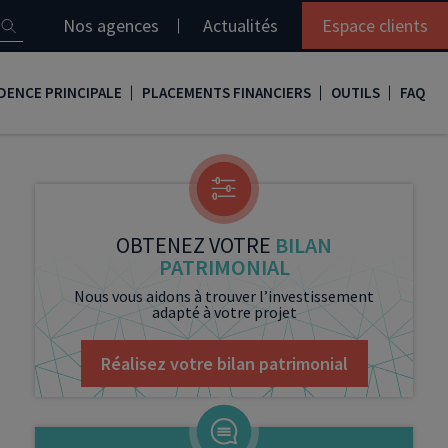
Nos agences
Actualités
Espace clients
DENCE PRINCIPALE
PLACEMENTS FINANCIERS
OUTILS
FAQ
it immobilier
Assurance vie
Simulation loi Denormandie
e
nir propriétaire
Compte titres
Comment réaliser son bilan patrimonial ?
ux
meilleurs taux
PERP
Le guide de la loi Denormandie 2026
OBTENEZ VOTRE
BILAN
PATRIMONIAL
e
urance de prêt immobilier
PER
Simulation prêt immobilier
Nous vous aidons à trouver l’investissement
adapté à votre projet
gocier son crédit immobilier
PEA
Nos vidéos
Loi Madelin
Nos Podcasts
Réalisez votre bilan patrimonial
SCPI
FCPI