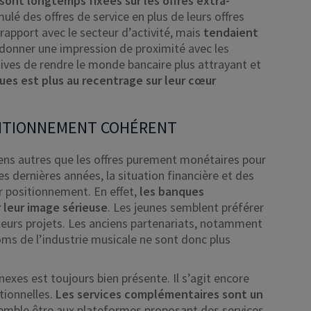
 sont longtemps fixées sur les offres extra-
ulé des offres de service en plus de leurs offres
rapport avec le secteur d’activité, mais
tendaient
 donner une impression de proximité avec les
tives de rendre le monde bancaire plus attrayant et
ues est plus au recentrage sur leur cœur
SITIONNEMENT COHÉRENT
s autres que les offres purement monétaires pour
des dernières années, la situation financière et des
r positionnement. En effet,
les banques
 leur image sérieuse
. Les jeunes semblent préférer
eurs projets. Les anciens partenariats, notamment
ms de l’industrie musicale ne sont donc plus
exes est toujours bien présente. Il s’agit encore
tionnelles.
Les services complémentaires sont un
mble être aux plateformes proposant des services