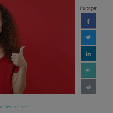
Partager
Déficit foncier
reprise
Loi Pinel
Anciens dispositifs
Investissement locatif
-elles les jeunes ?