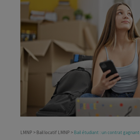
Dirigeant d’entreprise
Conseils fiscalité d’ent
LMNP
Bail locatif LMNP
Bail étudiant : un contrat gagnant