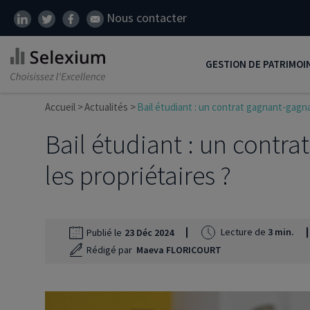
Nous contacter
GESTION DE PATRIMOI
Accueil
Actualités
Bail étudiant : un contrat gagnant-gagna
Développer son patrim
Bail étudiant : un contr
Réduire ses impôts
Préparer sa retraite
les propriétaires ?
Transmission de patrim
SCI
Lecture de
3 min.
Publié le
23 Déc 2024
Protéger ses proches
Rédigé par
Maeva FLORICOURT
Comment placer son ar
Défiscalisation