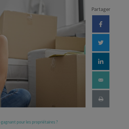
Partager
Déficit foncier
reprise
Loi Pinel
Anciens dispositifs
Investissement locatif
-gagnant pour les propriétaires ?