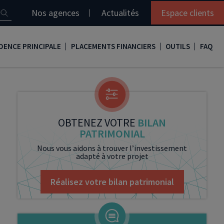
Nos agences
Actualités
Espace clients
DENCE PRINCIPALE
PLACEMENTS FINANCIERS
OUTILS
FAQ
it immobilier
Assurance vie
Simulation loi Denormandie
e
nir propriétaire
Compte titres
Comment réaliser son bilan patrimonial ?
ux
meilleurs taux
PERP
Le guide de la loi Denormandie 2026
OBTENEZ VOTRE
BILAN
PATRIMONIAL
e
urance de prêt immobilier
PER
Simulation prêt immobilier
Nous vous aidons à trouver l’investissement
adapté à votre projet
gocier son crédit immobilier
PEA
Nos vidéos
Loi Madelin
Nos Podcasts
Réalisez votre bilan patrimonial
SCPI
FCPI