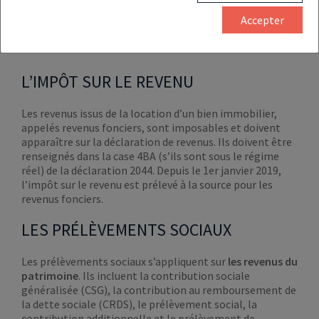
300 000 €.
Accepter
L’IMPÔT SUR LE REVENU
Les revenus issus de la location d’un bien immobilier,
appelés revenus fonciers, sont imposables et doivent
apparaître sur la déclaration de revenus. Ils doivent être
renseignés dans la case 4BA (s’ils sont sous le régime
réel) de la déclaration 2044. Depuis le 1er janvier 2019,
l’impôt sur le revenu est prélevé à la source pour les
revenus fonciers.
LES PRÉLÈVEMENTS SOCIAUX
Les prélèvements sociaux s’appliquent sur
les revenus du
patrimoine
. Ils incluent la contribution sociale
généralisée (CSG), la contribution au remboursement de
la dette sociale (CRDS), le prélèvement social, la
contribution additionnelle et le prélèvement de