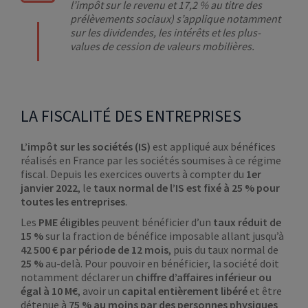
l’impôt sur le revenu et 17,2 % au titre des
prélèvements sociaux) s’applique notamment
sur les dividendes, les intérêts et les plus-
values de cession de valeurs mobilières.
LA FISCALITÉ DES ENTREPRISES
L’impôt sur les sociétés (IS)
est appliqué aux bénéfices
réalisés en France par les sociétés soumises à ce régime
fiscal. Depuis les exercices ouverts à compter du
1er
janvier 2022
, le
taux normal de l’IS est fixé à 25 % pour
toutes les entreprises
.
Les
PME éligibles
peuvent bénéficier d’un
taux réduit de
15 %
sur la fraction de bénéfice imposable allant jusqu’à
42 500 € par période de 12 mois
, puis du taux normal de
25 %
au-delà. Pour pouvoir en bénéficier, la société doit
notamment déclarer un
chiffre d’affaires inférieur ou
égal à 10 M€
, avoir un
capital entièrement libéré
et être
détenue à
75 % au moins par des personnes physiques