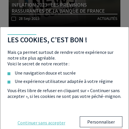
INFLATION 2023 : LES PRÉVISIONS
RASSURANTES DE LA BANQUE DE FRANCE
28 Sep 2023
ACTUALITÉS
Lire l'article
LES COOKIES, C’EST BON !
Mais ça permet surtout de rendre votre expérience sur
notre site plus agréable.
Voici le secret de notre recette :
ISF EUROPÉEN : TAXER LES ULTRA-RICHES
POURRAIT RAPPORTER GROS AUX ÉTATS
Une navigation douce et sucrée
27 Sep 2023
IMPÔTS
Une expérience utilisateur adaptée à votre régime
Vous êtes libre de refuser en cliquant sur « Continuer sans
accepter », si les cookies ne sont pas votre péché-mignon.
Lire l'article
Personnaliser
PASSOIRES THERMIQUES, LOCATIONS
Continuer sans accepter
SAISONNIÈRES : LES CHOIX FORTS DE BRUNO