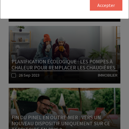
LE MAIRE
Accepter
27 Sep 2023
PATRIMOINE
Lire l'article
PLANIFICATION ÉCOLOGIQUE : LES POMPES À
CHALEUR POUR REMPLACER LES CHAUDIÈRES
26 Sep 2023
IMMOBILIER
Lire l'article
FIN DU PINEL EN OUTRE-MER : VERS UN
NOUVEAU DISPOSITIF UNIQUEMENT SUR CE