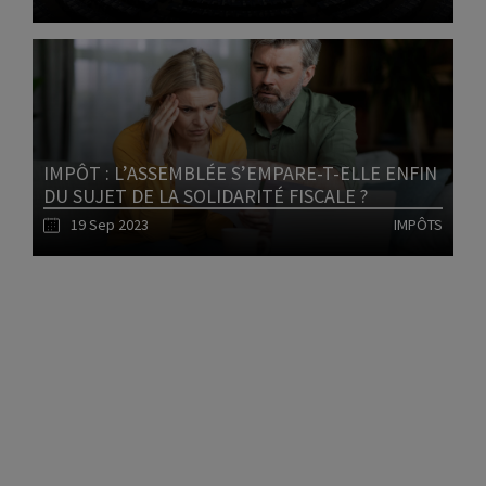
Lire l'article
IMPÔT : L’ASSEMBLÉE S’EMPARE-T-ELLE ENFIN
DU SUJET DE LA SOLIDARITÉ FISCALE ?
19 Sep 2023
IMPÔTS
1
Lire l'article
2
3
4
5
6
7
8