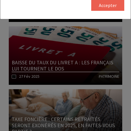
GRÂCE À LA BAISSE DES TAUX
Accepter
05 Mar 2025
IMMOBILIER
Lire l'article
BAISSE DU TAUX DU LIVRET A : LES FRANÇAIS
LUI TOURNENT LE DOS
27 Fév 2025
PATRIMOINE
Lire l'article
TAXE FONCIÈRE : CERTAINS RETRAITÉS
SERONT EXONÉRÉS EN 2025, EN FAITES-VOUS