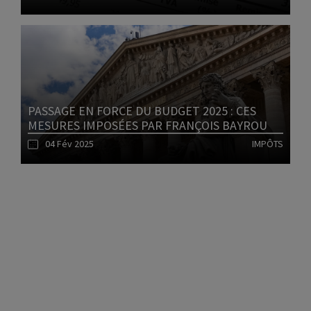
Lire l'article
PASSAGE EN FORCE DU BUDGET 2025 : CES
MESURES IMPOSÉES PAR FRANÇOIS BAYROU
04 Fév 2025
IMPÔTS
1
Lire l'article
2
3
4
5
6
7
8