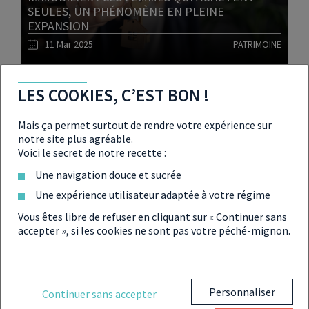
SEULES, UN PHÉNOMÈNE EN PLEINE
EXPANSION
11 Mar 2025
PATRIMOINE
Lire l'article
LES COOKIES, C’EST BON !
Mais ça permet surtout de rendre votre expérience sur
notre site plus agréable.
Voici le secret de notre recette :
NOUVELLE BAISSE DES TAUX DIRECTEURS DE
LA BCE À 2,5 % EN MARS 2025
Une navigation douce et sucrée
07 Mar 2025
IMMOBILIER
Une expérience utilisateur adaptée à votre régime
Vous êtes libre de refuser en cliquant sur « Continuer sans
accepter », si les cookies ne sont pas votre péché-mignon.
Lire l'article
Personnaliser
Continuer sans accepter
LES SCPI EN 2025 CONNAISSENT UN REBOND