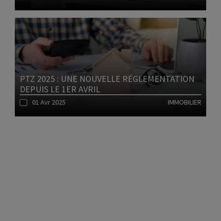
Lire l'article
PTZ 2025 : UNE NOUVELLE RÉGLEMENTATION
DEPUIS LE 1ER AVRIL
01 Avr 2025
IMMOBILIER
1
Lire l'article
2
3
4
5
6
7
8