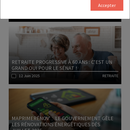
REMUE LE COUTEAU DANS LA PLAIE
Accepter
17 Juin 2025
RETRAITE
Lire l'article
RETRAITE PROGRESSIVE À 60 ANS : C’EST UN
GRAND OUI POUR LE SÉNAT !
12 Juin 2025
RETRAITE
Lire l'article
MAPRIMERÉNOV’ : LE GOUVERNEMENT GÈLE
LES RÉNOVATIONS ÉNERGÉTIQUES DÈS