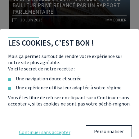
BAILLEUR PRIVÉ RELANCÉ PAR UN RAPPORT
PARLEMENTAIRE
30 Juin 2025
IMMOBILIER
Lire l'article
LES COOKIES, C’EST BON !
Mais ça permet surtout de rendre votre expérience sur
notre site plus agréable.
Voici le secret de notre recette :
GOUVERNEMENT BAYROU : L’EXÉCUTIF LE
PLUS RICHE DEPUIS 2014 SELON LA HATVP
Une navigation douce et sucrée
24 Juin 2025
PATRIMOINE
Une expérience utilisateur adaptée à votre régime
Vous êtes libre de refuser en cliquant sur « Continuer sans
accepter », si les cookies ne sont pas votre péché-mignon.
Lire l'article
Personnaliser
Continuer sans accepter
RETRAITE À 65 ANS, CE NOUVEAU TEXTE QUI