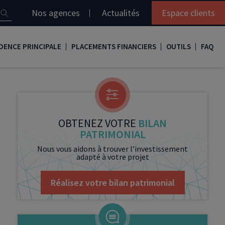
Nos agences
Actualités
Espace clients
DENCE PRINCIPALE
PLACEMENTS FINANCIERS
OUTILS
FAQ
it immobilier
Assurance vie
Simulation loi Denormandie
e
nir propriétaire
Compte titres
Comment réaliser son bilan patrimonial ?
ux
meilleurs taux
PERP
Le guide de la loi Denormandie 2026
OBTENEZ VOTRE
BILAN
PATRIMONIAL
e
urance de prêt immobilier
PER
Simulation prêt immobilier
Nous vous aidons à trouver l’investissement
adapté à votre projet
gocier son crédit immobilier
PEA
Nos vidéos
Loi Madelin
Nos Podcasts
Réalisez votre bilan patrimonial
SCPI
FCPI