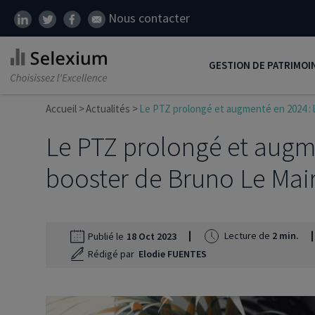
Nous contacter
GESTION DE PATRIMOI
Accueil
Actualités
Le PTZ prolongé et augmenté en 2024 : 
Développer son patrim
Le PTZ prolongé et augm
Réduire ses impôts
Préparer sa retraite
booster de Bruno Le Mai
Transmission de patrim
SCI
Lecture de
2 min.
Publié le
18 Oct 2023
Protéger ses proches
Rédigé par
Elodie FUENTES
Comment placer son ar
Défiscalisation