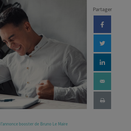
Partager
Déficit foncier
reprise
Loi Pinel
Anciens dispositifs
Investissement locatif
 l’annonce booster de Bruno Le Maire