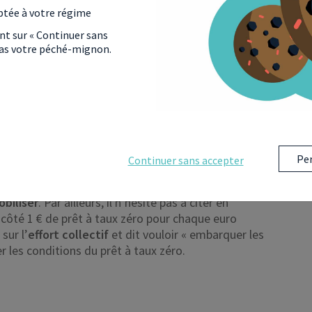
immobilier.
ptée à votre régime
ant sur « Continuer sans
 pas votre péché-mignon.
 AUX BANQUES DE SE
no Le Maire pour justifier des
efforts financiers
Per
Continuer sans accepter
 ressources pour le PTZ. S’il insiste sur la part
ouvelles mesures du prêt à taux zéro de voir le
obiliser
. Par ailleurs, il n’hésite pas à citer en
n côté 1 € de prêt à taux zéro pour chaque euro
sur l’
effort collectif
et dit vouloir « embarquer les
r les conditions du prêt à taux zéro.