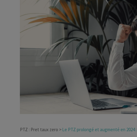
Dirigeant d’entreprise
Conseils fiscalité d’ent
PTZ : Pret taux zero
Le PTZ prolongé et augmenté en 2024 :