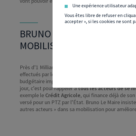
vont pouvoir enfin mener à bien leur premier achat 
Une expérience utilisateur ada
Vous êtes libre de refuser en cliqu
accepter », si les cookies ne sont
BRUNO LE MAIRE DEMANDE
MOBILISER
Près d’1 Milliard €, c’est le chiffre défendu par Bru
effectués par le Gouvernement pour mobiliser plus de
budgétaire importante allouée pour permettre aux n
jour, c’est pour rappeler à
tous les
acteurs de se m
exemple le
Crédit Agricole
, qui finance déjà de so
versé pour un PTZ par l’État. Bruno Le Maire insiste 
autres acteurs » dans sa mobilisation pour améliore