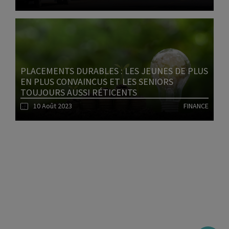
Lire l'article
PLACEMENTS DURABLES : LES JEUNES DE PLUS
EN PLUS CONVAINCUS ET LES SENIORS
TOUJOURS AUSSI RÉTICENTS
10 Août 2023
FINANCE
1
Lire l'article
2
3
4
5
6
7
8