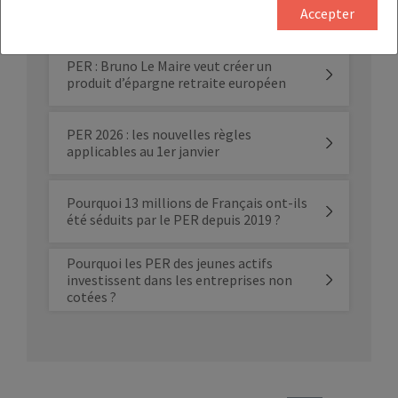
vie repensés dans le nouveau projet de
Accepter
loi
PER : Bruno Le Maire veut créer un
produit d’épargne retraite européen
PER 2026 : les nouvelles règles
applicables au 1er janvier
Pourquoi 13 millions de Français ont-ils
été séduits par le PER depuis 2019 ?
Pourquoi les PER des jeunes actifs
investissent dans les entreprises non
cotées ?