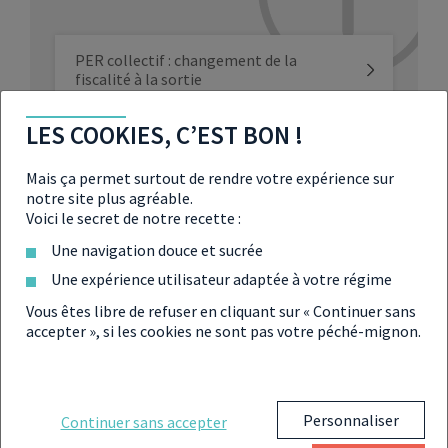
PER collectif : changement de la
fiscalité à la sortie
LES COOKIES, C’EST BON !
Nouvel avantage fiscal pour le PER
Mais ça permet surtout de rendre votre expérience sur
notre site plus agréable.
Voici le secret de notre recette :
Vers des PER plus verts ?
Une navigation douce et sucrée
Une expérience utilisateur adaptée à votre régime
Loi Pacte : quel bilan après 2 ans ?
Vous êtes libre de refuser en cliquant sur « Continuer sans
accepter », si les cookies ne sont pas votre péché-mignon.
Départ à la retraite à 64 ans : devez-
vous ouvrir un PER ?
Personnaliser
Continuer sans accepter
Industrie verte : le PER et l’assurance-