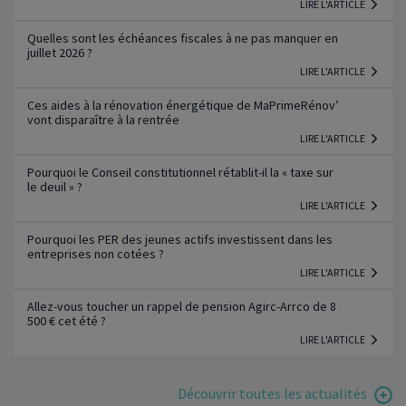
LIRE L'ARTICLE
Quelles sont les échéances fiscales à ne pas manquer en
juillet 2026 ?
LIRE L'ARTICLE
Ces aides à la rénovation énergétique de MaPrimeRénov’
vont disparaître à la rentrée
LIRE L'ARTICLE
Pourquoi le Conseil constitutionnel rétablit-il la « taxe sur
le deuil » ?
LIRE L'ARTICLE
Pourquoi les PER des jeunes actifs investissent dans les
entreprises non cotées ?
LIRE L'ARTICLE
Allez-vous toucher un rappel de pension Agirc-Arrco de 8
500 € cet été ?
LIRE L'ARTICLE
Découvrir toutes les actualités