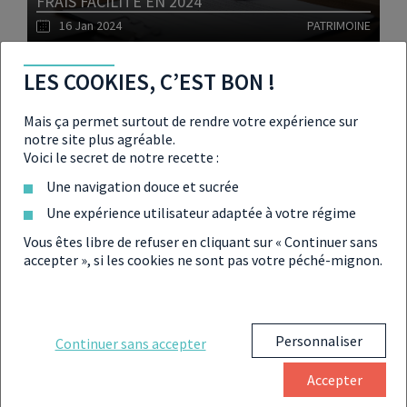
FRAIS FACILITÉ EN 2024
16 Jan 2024
PATRIMOINE
LES COOKIES, C’EST BON !
Lire l'article
Mais ça permet surtout de rendre votre expérience sur
notre site plus agréable.
Voici le secret de notre recette :
REMBOURSEMENT CRÉDIT D’IMPÔT : LE
Une navigation douce et sucrée
VERSEMENT AURA LIEU LE 15 JANVIER 2024 !
Une expérience utilisateur adaptée à votre régime
11 Jan 2024
IMPÔTS
Vous êtes libre de refuser en cliquant sur « Continuer sans
accepter », si les cookies ne sont pas votre péché-mignon.
Lire l'article
Personnaliser
Continuer sans accepter
IMMOBILIER : À QUOI VA RESSEMBLER L’AUDIT
Accepter
ÉNERGÉTIQUE AU 1ER AVRIL 2024 ?