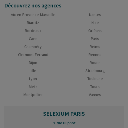
9
Découvrez nos agences
10
Aix-en-Provence-Marseille
Nantes
…
18
Biarritz
Nice
19
Bordeaux
Orléans
20
Caen
Paris
21
Chambéry
Reims
22
Clermont-Ferrand
Rennes
23
Dijon
Rouen
24
25
Lille
Strasbourg
26
Lyon
Toulouse
27
Metz
Tours
28
Montpellier
Vannes
29
30
31
SELEXIUM
PARIS
32
9 Rue Duphot
33