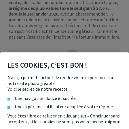
vente
, plus-value ou non. Sur option et facture à l’appui,
le régime des plus-values taxe le seul gain à 37,6 %
depuis le 1er janvier 2026
, avec un abattement de
5 %
par an
au-delà de la deuxième année et une exonération
totale après vingt-deux ans. D’où l’intérêt de conserver
son justificatif d’achat. Cerise sur le gâteau : l’or n’entre
pas dans l’assiette de l’impôt sur la fortune immobilière.
LES COOKIES, C’EST BON !
À LIRE ÉGALEMENT SUR LES
Mais ça permet surtout de rendre votre expérience sur
CONSEILS POUR PLACER
notre site plus agréable.
SON ARGENT
Voici le secret de notre recette :
Une navigation douce et sucrée
Une expérience utilisateur adaptée à votre régime
Les banques centrales, la nouvelle
Vous êtes libre de refuser en cliquant sur « Continuer sans
obsession des investisseurs
accepter », si les cookies ne sont pas votre péché-mignon.