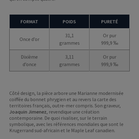
FORMAT
POIDS
PURETÉ
31,1
Or pur
Once d’or
grammes
999,9 ‰
Dixième
3,11
Or pur
d’once
grammes
999,9 ‰
Côté design, la pièce arbore une Marianne modernisée
coiffée du bonnet phrygien et au revers la carte des
territoires français, outre-mer compris. Son graveur,
Joaquin Jimenez
, revendique une création
contemporaine. De quoi rivaliser, sur le terrain
symbolique, avec les références mondiales que sont le
Krugerrand sud-africain et le Maple Leaf canadien.