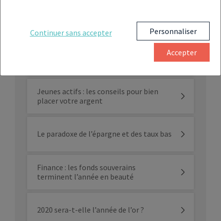
Placements financiers : les bonnes
résolutions pour 2020
Personnaliser
Continuer sans accepter
Clubs deals : une solution
Accepter
d’investissement réservée aux
investisseurs qualifiés
Jeunes actifs : les conseils pour bien
placer votre argent
Le paradoxe de l’épargne et des taux bas
Finance : les fonds souverains
terminent l’année en beauté
2020 sera-t-elle l’année de l’or ?