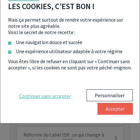
LES COOKIES, C’EST BON !
2020 sera-t-elle l’année de l’or ?
Mais ça permet surtout de rendre votre expérience sur
notre site plus agréable.
Voici le secret de notre recette :
Le “shadow banking”, l’autre facette de
Une navigation douce et sucrée
la finance
Une expérience utilisateur adaptée à votre régime
Vous êtes libre de refuser en cliquant sur « Continuer sans
Meilleurs placements financiers 2023 :
accepter », si les cookies ne sont pas votre péché-mignon.
les réponses de ChatGPT !
Bloomberg : la nouvelle AI qui va
révolutionner le monde de la finance
Personnaliser
Continuer sans accepter
Accepter
Quels sont les placements à privilégier
en 2024 selon les experts ?
Réforme du Label ISR : ce qui change à