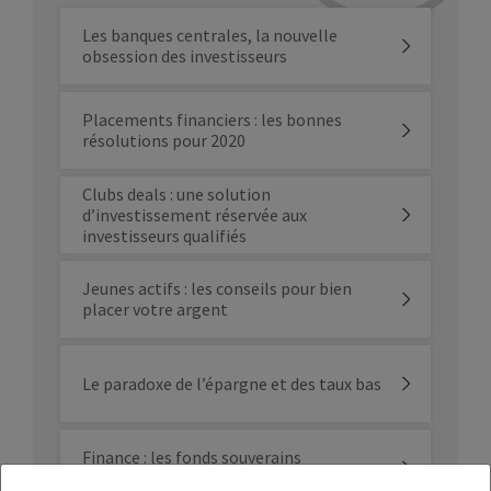
Les banques centrales, la nouvelle
obsession des investisseurs
Placements financiers : les bonnes
résolutions pour 2020
Clubs deals : une solution
d’investissement réservée aux
investisseurs qualifiés
Jeunes actifs : les conseils pour bien
placer votre argent
Le paradoxe de l’épargne et des taux bas
Finance : les fonds souverains
terminent l’année en beauté