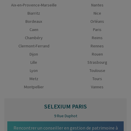
Aix-en-Provence-Marseille
Nantes
Biarritz
Nice
Bordeaux
Orléans
Caen
Paris
Chambéry
Reims
Clermont-Ferrand
Rennes
Dijon
Rouen
Lille
Strasbourg
Lyon
Toulouse
Metz
Tours
Montpellier
Vannes
SELEXIUM
PARIS
9 Rue Duphot
Rencontrer un conseiller en gestion de patrimoine à