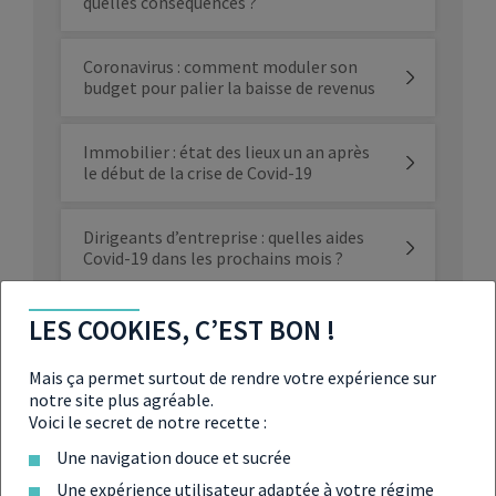
quelles conséquences ?
Coronavirus : comment moduler son
budget pour palier la baisse de revenus
Immobilier : état des lieux un an après
le début de la crise de Covid-19
Dirigeants d’entreprise : quelles aides
Covid-19 dans les prochains mois ?
Coronavirus : les aides promises par
LES COOKIES, C’EST BON !
l’Etat aux entreprises
Mais ça permet surtout de rendre votre expérience sur
notre site plus agréable.
Comment le coronavirus impacte les
Voici le secret de notre recette :
marchés financiers ?
Une navigation douce et sucrée
Une expérience utilisateur adaptée à votre régime
Coronavirus : que faire de ses actions