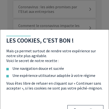
Coronavirus : les aides promises par
l’Etat aux entreprises
Comment le coronavirus impacte les
marchés financiers ?
LES COOKIES, C’EST BON !
Coronavirus : que faire de ses actions
face au krach boursier ?
Mais ça permet surtout de rendre votre expérience sur
notre site plus agréable.
Voici le secret de notre recette :
Coronavirus : 3 façons de donner un
coup de pouce financier à vos proches
Une navigation douce et sucrée
Une expérience utilisateur adaptée à votre régime
Covid-19 : les mesures pour sauver
Vous êtes libre de refuser en cliquant sur « Continuer sans
l’économie
accepter », si les cookies ne sont pas votre péché-mignon.
À l’ère du Coronavirus, comment gérer
la perte d’un proche ?