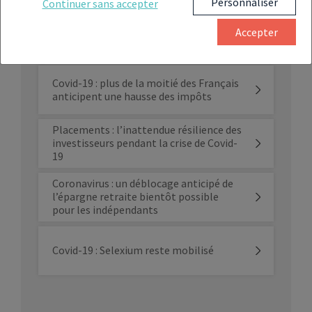
Personnaliser
Continuer sans accepter
Covid-19 : les Français veulent protéger
Accepter
leur patrimoine et leurs proches
Covid-19 : plus de la moitié des Français
anticipent une hausse des impôts
Placements : l’inattendue résilience des
investisseurs pendant la crise de Covid-
19
Coronavirus : un déblocage anticipé de
l’épargne retraite bientôt possible
pour les indépendants
Covid-19 : Selexium reste mobilisé