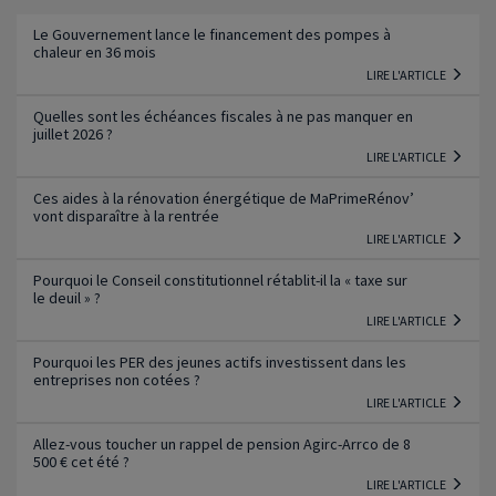
Lire l'article
Le Gouvernement lance le financement des pompes à
chaleur en 36 mois
LIRE L'ARTICLE
Quelles sont les échéances fiscales à ne pas manquer en
juillet 2026 ?
LIRE L'ARTICLE
Ces aides à la rénovation énergétique de MaPrimeRénov’
vont disparaître à la rentrée
LIRE L'ARTICLE
Pourquoi le Conseil constitutionnel rétablit-il la « taxe sur
le deuil » ?
LIRE L'ARTICLE
Pourquoi les PER des jeunes actifs investissent dans les
entreprises non cotées ?
LIRE L'ARTICLE
Allez-vous toucher un rappel de pension Agirc-Arrco de 8
500 € cet été ?
LIRE L'ARTICLE