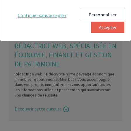
Personnaliser
Continuer sans accepter
Accepter
MAEVA FLORICOURT
RÉDACTRICE WEB, SPÉCIALISÉE EN
ÉCONOMIE, FINANCE ET GESTION
DE PATRIMOINE
Rédactrice web, je décrypte notre paysage économique,
immobilier et patrimonial. Mon but ? Vous accompagner
dans vos projets immobiliers en vous apportant toutes
les informations utiles et pertinentes qui maximiseront
vos chances de réussite.
Découvrir cette auteure