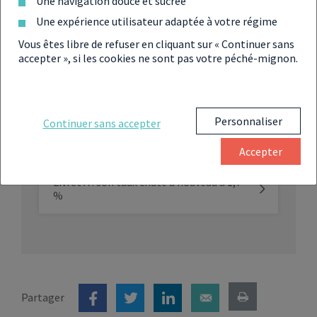
Une navigation douce et sucrée
Les livrets A et LDDS vont bientôt
Une expérience utilisateur adaptée à votre régime
financer les PME de l’industrie
nationale de défense
Vous êtes libre de refuser en cliquant sur « Continuer sans
accepter », si les cookies ne sont pas votre péché-mignon.
Livret A : un taux à la baisse à 2,5 % en
2025 ?
Personnaliser
Continuer sans accepter
Baisse du taux du livret A : les Français
lui tournent le dos
Accepter
Livret A : son taux chute à nouveau à 1,7
%
Partager