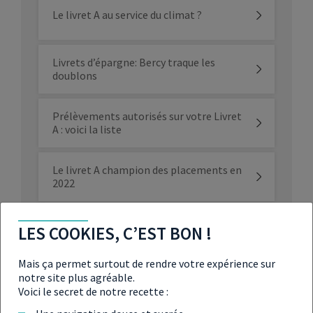
Le livret A au service du climat ?
Livrets d’épargne: Bercy traque les
doublons
Prélèvements autorisés sur votre Livret
A : voici la liste
Le livret A champion des placements en
2022
L’assurance-vie augmente ses taux,
LES COOKIES, C’EST BON !
concurrencée par le livret A
Mais ça permet surtout de rendre votre expérience sur
LEP : le livret d’épargne rémunéré à 6 %
notre site plus agréable.
dès le 1er août 2023
Voici le secret de notre recette :