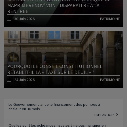
MAPRIMERÉNOV’ VONT DISPARAÎTRE À LA
RENTRÉE
30 Juin 2026
PATRIMOINE
Lire l'article
POURQUOI LE CONSEIL CONSTITUTIONNEL
RÉTABLIT-IL LA « TAXE SUR LE DEUIL » ?
24 Juin 2026
PATRIMOINE
Lire l'article
Le Gouvernement lance le financement des pompes à
chaleur en 36 mois
LIRE L'ARTICLE
Quelles sont les échéances fiscales à ne pas manquer en