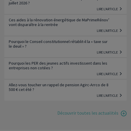
juillet 2026 ?
LIRE L'ARTICLE
Ces aides à la rénovation énergétique de MaPrimeRénov’
vont disparaître à la rentrée
LIRE L'ARTICLE
Pourquoi le Conseil constitutionnel rétablit-il la « taxe sur
le deuil » ?
LIRE L'ARTICLE
Pourquoi les PER des jeunes actifs investissent dans les
entreprises non cotées ?
LIRE L'ARTICLE
Allez-vous toucher un rappel de pension Agirc-Arrco de 8
500 € cet été ?
LIRE L'ARTICLE
Découvrir toutes les actualités