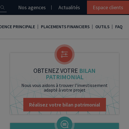
Nos agences
Actualités
Espace clients
DENCE PRINCIPALE
PLACEMENTS FINANCIERS
OUTILS
FAQ
it immobilier
Assurance vie
Simulation loi Denormandie
e
nir propriétaire
Compte titres
Comment réaliser son bilan patrimonial ?
ux
meilleurs taux
PERP
Le guide de la loi Denormandie 2026
OBTENEZ VOTRE
BILAN
PATRIMONIAL
e
urance de prêt immobilier
PER
Simulation prêt immobilier
Nous vous aidons à trouver l’investissement
adapté à votre projet
gocier son crédit immobilier
PEA
Nos vidéos
Loi Madelin
Nos Podcasts
Réalisez votre bilan patrimonial
SCPI
FCPI