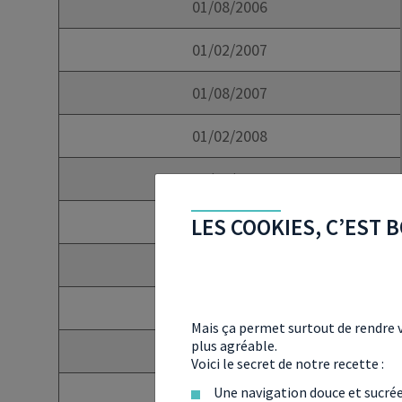
01/08/2006
01/02/2007
01/08/2007
01/02/2008
01/08/2008
01/02/2009
LES COOKIES, C’EST B
01/02/2009
01/05/2009
Mais ça permet surtout de rendre v
plus agréable.
01/08/2009
Voici le secret de notre recette :
Une navigation douce et sucré
01/02/2010