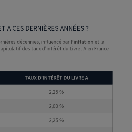
T A CES DERNIÈRES ANNÉES ?
rnières décennies, influencé par
l’inflation
et la
capitulatif des taux d’intérêt du Livret A en France
TAUX D’INTÉRÊT DU LIVRE A
2,25 %
2,00 %
2,25 %