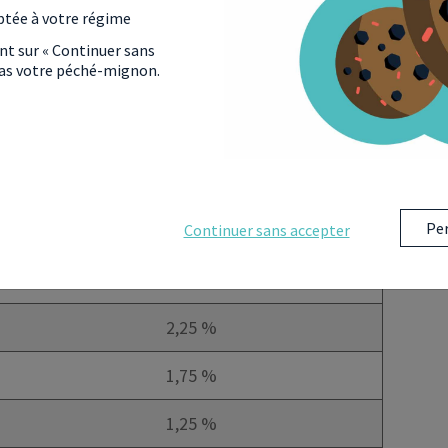
ptée à votre régime
1,75 %
ant sur « Continuer sans
 pas votre péché-mignon.
2,00 %
2,25 %
2,50 %
Per
2,25 %
Continuer sans accepter
2,25 %
2,25 %
1,75 %
1,25 %