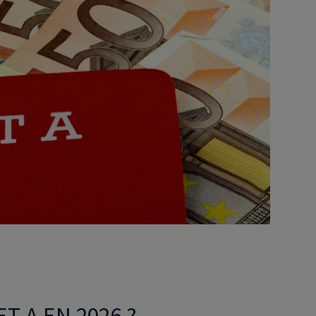
Déficit foncier
reprise
Loi Pinel
Anciens dispositifs
Investissement locatif
T A EN 2026 ?