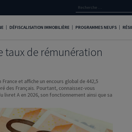
NE
DÉFISCALISATION IMMOBILIÈRE
PROGRAMMES NEUFS
RÉSI
oine
Loi Denormandie
Appartements neufs à Paris
Créd
 le taux de rémunération
Dispositif Jeanbrun
Appartements neufs à Toulous
Deve
LMNP
Appartements neufs à Bordea
Les 
 en France et affiche un encours global de 442,5
oine
Logement locatif intermédiaire
Appartements neufs à Marseill
Ass
éféré des Français. Pourtant, connaissez-vous
Loi Girardin
Appartements neufs à Lyon
René
 livret A en 2026, son fonctionnement ainsi que sa
Loi Malraux
PTZ
gent
Loi Cosse
Nue propriété