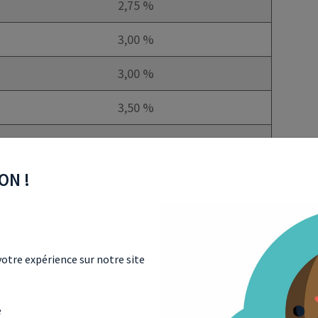
2,75 %
3,00 %
3,00 %
3,50 %
4,00 %
2,50 %
ON !
2,50 %
1,75 %
otre expérience sur notre site
1,25 %
e
1,25 %