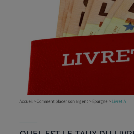
Dirigeant d’entreprise
Conseils fiscalité d’ent
Accueil
Comment placer son argent
Epargne
Livret A
QUEL EST LE TAUX DU LIVRE