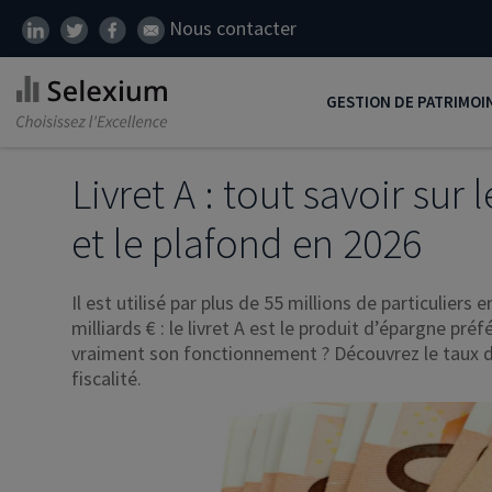
Nous contacter
GESTION DE PATRIMOI
Développer son patrim
Livret A : tout savoir sur
Réduire ses impôts
et le plafond en 2026
Préparer sa retraite
Il est utilisé par plus de 55 millions de particuliers
Transmission de patrim
milliards € : le livret A est le produit d’épargne pr
SCI
vraiment son fonctionnement ? Découvrez le taux du
fiscalité.
Protéger ses proches
Comment placer son ar
Défiscalisation