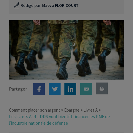
Rédigé par
Maeva FLORICOURT
Partager
Comment placer son argent
Epargne
Livret A
Les livrets A et LDDS vont bientôt financer les PME de
l’industrie nationale de défense