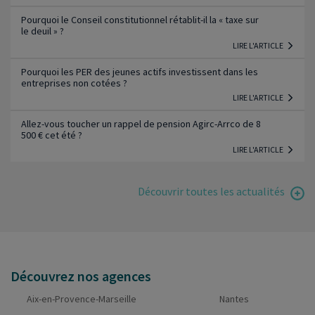
Pourquoi le Conseil constitutionnel rétablit-il la « taxe sur
le deuil » ?
LIRE L'ARTICLE
Pourquoi les PER des jeunes actifs investissent dans les
entreprises non cotées ?
LIRE L'ARTICLE
Allez-vous toucher un rappel de pension Agirc-Arrco de 8
500 € cet été ?
LIRE L'ARTICLE
Découvrir toutes les actualités
Découvrez nos agences
Aix-en-Provence-Marseille
Nantes