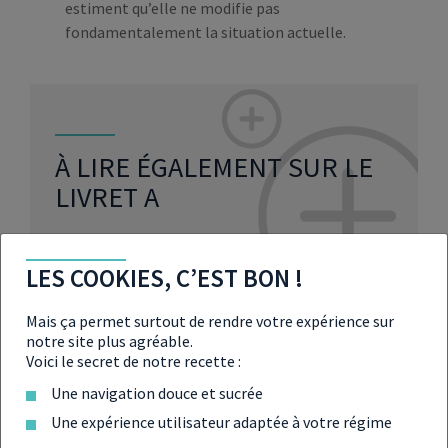
estiment qu’elle ne modifie pas
fondamentalement la situation actuelle.
À LIRE ÉGALEMENT SUR LE
LIVRET A
LES COOKIES, C’EST BON !
La rémunération du Livret A devrait
encore baisser
Mais ça permet surtout de rendre votre expérience sur
notre site plus agréable.
Voici le secret de notre recette :
Le livret A au service du climat ?
Une navigation douce et sucrée
Une expérience utilisateur adaptée à votre régime
Livrets d’épargne: Bercy traque les