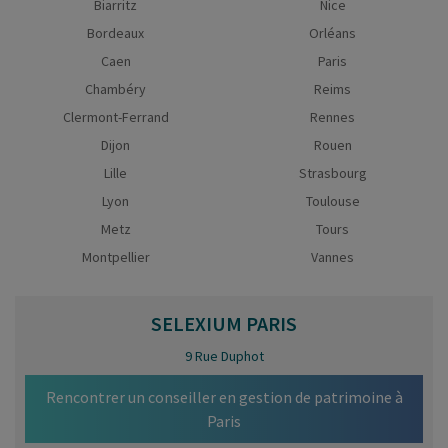
Biarritz
Nice
Bordeaux
Orléans
Caen
Paris
Chambéry
Reims
Clermont-Ferrand
Rennes
Dijon
Rouen
Lille
Strasbourg
Lyon
Toulouse
Metz
Tours
Montpellier
Vannes
SELEXIUM
PARIS
9 Rue Duphot
Rencontrer un conseiller en gestion de patrimoine à
Paris