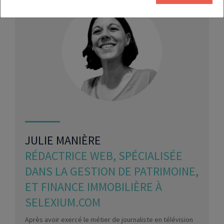
JULIE MANIÈRE
RÉDACTRICE WEB, SPÉCIALISÉE
DANS LA GESTION DE PATRIMOINE,
ET FINANCE IMMOBILIÈRE À
SELEXIUM.COM
Après avoir exercé le métier de journaliste en télévision