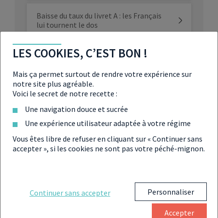
Baisse du taux du livret A : les Français
lui tournent le dos
LES COOKIES, C’EST BON !
Livret A : son taux chute à nouveau à 1,7
%
Mais ça permet surtout de rendre votre expérience sur
notre site plus agréable.
Livret A : comment l’épargne
Voici le secret de notre recette :
réglementée des Français va-t-elle
financer le nucléaire ?
Une navigation douce et sucrée
Une expérience utilisateur adaptée à votre régime
Vous êtes libre de refuser en cliquant sur « Continuer sans
accepter », si les cookies ne sont pas votre péché-mignon.
Partager
Personnaliser
Continuer sans accepter
Accepter