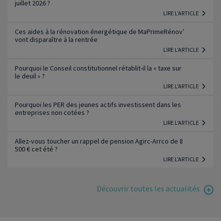
juillet 2026 ?
LIRE L'ARTICLE
Ces aides à la rénovation énergétique de MaPrimeRénov’
vont disparaître à la rentrée
LIRE L'ARTICLE
Pourquoi le Conseil constitutionnel rétablit-il la « taxe sur
le deuil » ?
LIRE L'ARTICLE
Pourquoi les PER des jeunes actifs investissent dans les
entreprises non cotées ?
LIRE L'ARTICLE
Allez-vous toucher un rappel de pension Agirc-Arrco de 8
500 € cet été ?
LIRE L'ARTICLE
Découvrir toutes les actualités