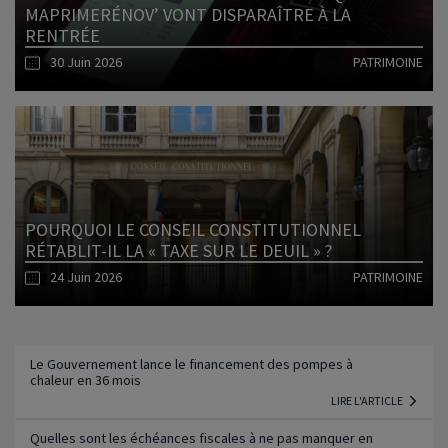
MAPRIMERÉNOV’ VONT DISPARAÎTRE À LA
RENTRÉE
30 Juin 2026
PATRIMOINE
Lire l'article
POURQUOI LE CONSEIL CONSTITUTIONNEL
RÉTABLIT-IL LA « TAXE SUR LE DEUIL » ?
24 Juin 2026
PATRIMOINE
Lire l'article
Le Gouvernement lance le financement des pompes à
chaleur en 36 mois
LIRE L'ARTICLE
Quelles sont les échéances fiscales à ne pas manquer en