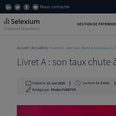
Nous contacter
GESTION DE PATRIMOI
Développer son patrim
Accueil
Actualités
Livret A : son taux chute à nouveau à 1,
Réduire ses impôts
Livret A : son taux chute
Préparer sa retraite
Transmission de patrim
SCI
Lecture de
3 min.
Publié le
15 Juil 2025
Rédigé par
Elodie FUENTES
Protéger ses proches
Comment placer son ar
Défiscalisation