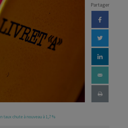
Partager
Déficit foncier
reprise
Loi Pinel
Anciens dispositifs
Investissement locatif
son taux chute à nouveau à 1,7 %