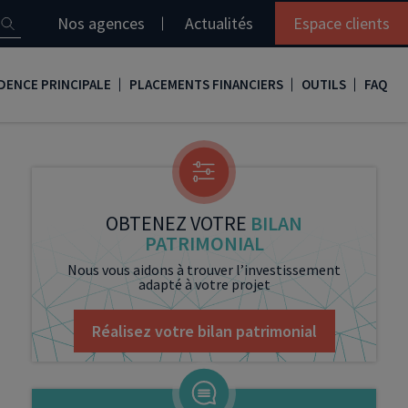
Nos agences
Actualités
Espace clients
DENCE PRINCIPALE
PLACEMENTS FINANCIERS
OUTILS
FAQ
it immobilier
Assurance vie
Simulation loi Denormandie
e
nir propriétaire
Compte titres
Comment réaliser son bilan patrimonial ?
ux
meilleurs taux
PERP
Le guide de la loi Denormandie 2026
OBTENEZ VOTRE
BILAN
PATRIMONIAL
e
urance de prêt immobilier
PER
Simulation prêt immobilier
Nous vous aidons à trouver l’investissement
adapté à votre projet
gocier son crédit immobilier
PEA
Nos vidéos
Loi Madelin
Nos Podcasts
Réalisez votre bilan patrimonial
SCPI
FCPI