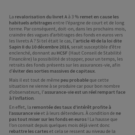
La
revalorisation du livret A
à 3 %
remet en cause les
habituels arbitrages
entre l’épargne de court et de long
terme. Par conséquent, doit-on, dans les prochains mois,
craindre des vagues d’arbitrages des fonds en euros vers
les livrets A ? Si tel était le cas, l’
article 49 de la loi dite
Sapin II du 10 décembre 2016
, serait susceptible d’être
enclenché, donnant au
HCSF
(Haut Conseil de Stabilité
Financière) la possibilité de stopper, pour un temps, les
retraits des fonds présents sur les assurances-vie, afin
d’
éviter des sorties massives de capitaux
.
Mais il est tout de même
peu probable
que cette
situation ne vienne à se produire car pour bon nombre
d’observateurs, l’
assurance-vie est un réel rempart face
à l’inflation
.
En effet, la
remontée des taux d’intérêt profite à
l’assurance vie
et à leurs détendeurs. À condition de
ne
pas tout miser sur les fonds en euros
! La hausse que
l’on connait depuis quelques mois déjà
vient donc
rebattre les cartes
et cela se ressent au niveau de la