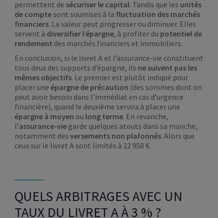
permettent de
sécuriser le capital
. Tandis que les
unités
de compte
sont soumises à la
fluctuation des marchés
financiers
. La valeur peut progresser ou diminuer. Elles
servent à
diversifier l’épargne
, à profiter du
potentiel de
rendement
des marchés financiers et immobiliers.
En conclusion, si le livret A et l’assurance-vie constituent
tous deux des supports d’épargne, ils
ne suivent pas les
mêmes objectifs
. Le premier est plutôt indiqué pour
placer une
épargne de précaution
(des sommes dont on
peut avoir besoin dans l’immédiat en cas d’urgence
financière), quand le deuxième servira à placer une
épargne à moyen
ou
long terme
. En revanche,
l’
assurance-vie
garde quelques atouts dans sa manche,
notamment des
versements non plafonnés
. Alors que
ceux sur le livret A sont
limités à 22 950 €.
QUELS ARBITRAGES AVEC UN
TAUX DU LIVRET A À 3 % ?