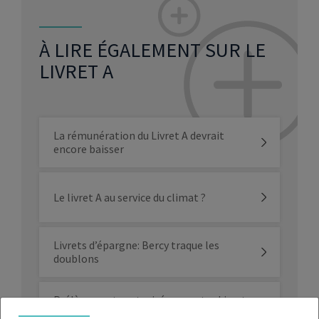
À LIRE ÉGALEMENT SUR LE
LIVRET A
La rémunération du Livret A devrait
encore baisser
Le livret A au service du climat ?
Livrets d’épargne: Bercy traque les
doublons
Prélèvements autorisés sur votre Livret
A : voici la liste