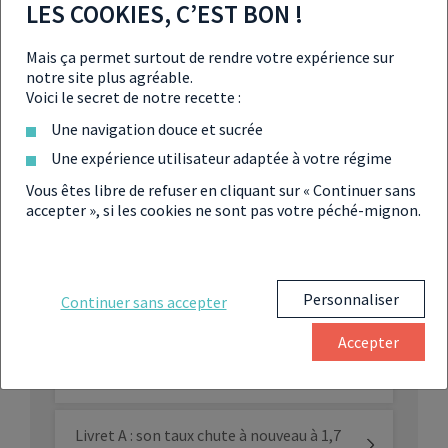
LES COOKIES, C’EST BON !
Le livret A champion des placements en
Mais ça permet surtout de rendre votre expérience sur
2022
notre site plus agréable.
Voici le secret de notre recette :
LEP : le livret d’épargne rémunéré à 6 %
Une navigation douce et sucrée
dès le 1er août 2023
Une expérience utilisateur adaptée à votre régime
Vous êtes libre de refuser en cliquant sur « Continuer sans
Les livrets A et LDDS vont bientôt
accepter », si les cookies ne sont pas votre péché-mignon.
financer les PME de l’industrie
nationale de défense
Livret A : un taux à la baisse à 2,5 % en
Personnaliser
2025 ?
Continuer sans accepter
Accepter
Baisse du taux du livret A : les Français
lui tournent le dos
Livret A : son taux chute à nouveau à 1,7