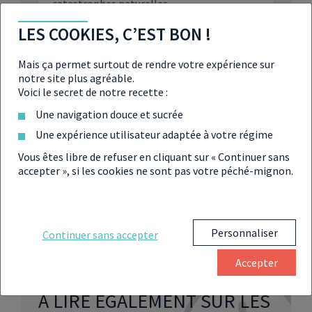
catastrophes naturelles
LES COOKIES, C’EST BON !
MaPrimeRénov’ : le gouvernement gèle
les rénovations énergétiques dès juillet
2025
Mais ça permet surtout de rendre votre expérience sur
notre site plus agréable.
La réouverture de MaPrimeRénov’ avec
Voici le secret de notre recette :
de nouvelles règles en 2026
Une navigation douce et sucrée
Une expérience utilisateur adaptée à votre régime
Ces aides à la rénovation énergétique de
MaPrimeRénov’ vont disparaitre à la
Vous êtes libre de refuser en cliquant sur « Continuer sans
rentrée
accepter », si les cookies ne sont pas votre péché-mignon.
Personnaliser
Continuer sans accepter
Accepter
À LIRE ÉGALEMENT SUR LES