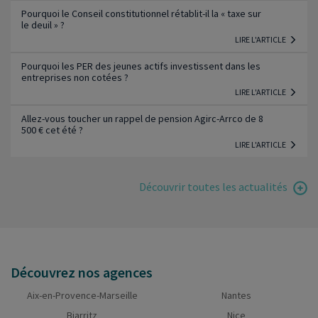
Pourquoi le Conseil constitutionnel rétablit-il la « taxe sur
le deuil » ?
LIRE L'ARTICLE
Pourquoi les PER des jeunes actifs investissent dans les
entreprises non cotées ?
LIRE L'ARTICLE
Allez-vous toucher un rappel de pension Agirc-Arrco de 8
500 € cet été ?
LIRE L'ARTICLE
Découvrir toutes les actualités
Découvrez nos agences
Aix-en-Provence-Marseille
Nantes
Biarritz
Nice