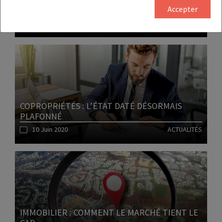
PROTÉGÉS ?
Accepter
12 Juin 2020
ACTUALITÉS
Lire l'article
COPROPRIÉTÉS : L’ÉTAT DATÉ DÉSORMAIS
PLAFONNÉ
10 Juin 2020
ACTUALITÉS
Lire l'article
IMMOBILIER : COMMENT LE MARCHÉ TIENT LE