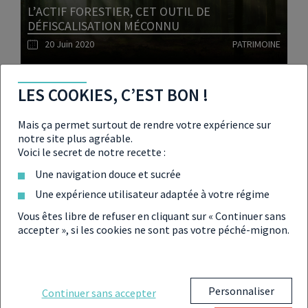
L’ACTIF FORESTIER, CET OUTIL DE
DÉFISCALISATION MÉCONNU
20 Juin 2020
PATRIMOINE
Lire l'article
LES COOKIES, C’EST BON !
Mais ça permet surtout de rendre votre expérience sur
notre site plus agréable.
L’E-MONNAIE AU CŒUR DES
Voici le secret de notre recette :
EXPÉRIMENTATIONS DES BANQUES
CENTRALES
Une navigation douce et sucrée
18 Juin 2020
FINANCE
Une expérience utilisateur adaptée à votre régime
Vous êtes libre de refuser en cliquant sur « Continuer sans
accepter », si les cookies ne sont pas votre péché-mignon.
Lire l'article
Personnaliser
Continuer sans accepter
FRAIS BANCAIRES PLAFONNÉS, CLIENTS