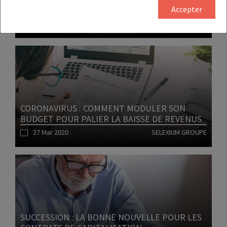
IMPÔT SUR LE REVENU 2020 : MODE D’EMPLOI
Accepter
02 Avr 2020
PATRIMOINE
Lire l'article
CORONAVIRUS : COMMENT MODULER SON
BUDGET POUR PALIER LA BAISSE DE REVENUS
27 Mar 2020
SELEXIUM GROUPE
Lire l'article
SUCCESSION : LA BONNE NOUVELLE POUR LES