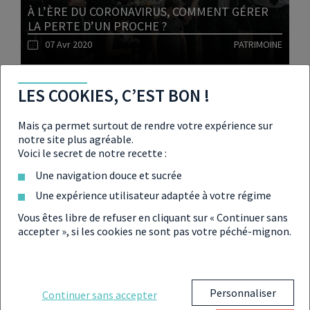
À L’ÈRE DU CORONAVIRUS, COMMENT GÉRER
LA PERTE D’UN PROCHE ?
07 Avr 2020
PATRIMOINE
Lire l'article
LES COOKIES, C’EST BON !
Mais ça permet surtout de rendre votre expérience sur
notre site plus agréable.
Voici le secret de notre recette :
CORONAVIRUS : LES ARNAQUES FINANCIÈRES
SE MULTIPLIENT
Une navigation douce et sucrée
04 Avr 2020
PATRIMOINE
Une expérience utilisateur adaptée à votre régime
Vous êtes libre de refuser en cliquant sur « Continuer sans
accepter », si les cookies ne sont pas votre péché-mignon.
Lire l'article
Personnaliser
Continuer sans accepter