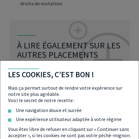
droits de mutation.
À LIRE ÉGALEMENT SUR LES
AUTRES PLACEMENTS
LES COOKIES, C’EST BON !
Défiscalisation : pourquoi acquérir des
Mais ça permet surtout de rendre votre expérience sur
œuvres d’art
notre site plus agréable.
Voici le secret de notre recette :
Placement : comment se constituer
Une navigation douce et sucrée
une cave patrimoniale
Une expérience utilisateur adaptée à votre régime
Vous êtes libre de refuser en cliquant sur « Continuer sans
L’actif forestier, cet outil de
accepter », si les cookies ne sont pas votre péché-mignon.
défiscalisation méconnu