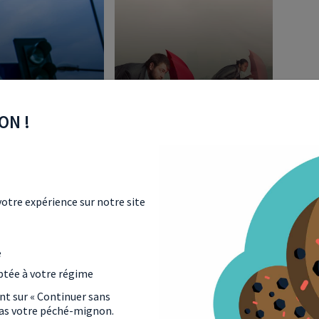
INVESTIR EN SCPI EN
ON !
TEMPS DE CRISE : BONNE
PRUNTEURS
OU MAUVAISE IDÉE ?
CRÉDIT
15 Jan 2021
FINANCE
Lire l'article
Lire l'article
otre expérience sur notre site
e
ptée à votre régime
ant sur « Continuer sans
 pas votre péché-mignon.
ONNÉES TRANSMISES À L’ADMINISTRATION