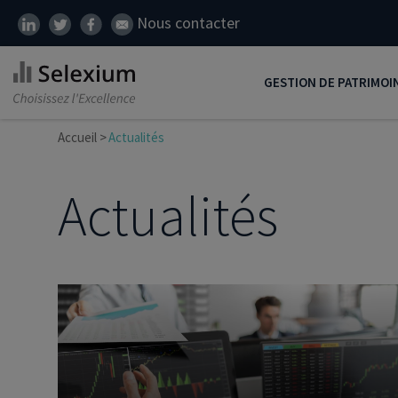
Nous contacter
GESTION DE PATRIMOI
Accueil
Actualités
Développer son patrim
Réduire ses impôts
Actualités
Préparer sa retraite
Transmission de patrim
SCI
Protéger ses proches
Comment placer son ar
Défiscalisation