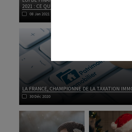
2021 : CE QUI CHANGE
FISCALE EXPLOS
08 Jan 2021
LOI PINEL
06 Jan 2021
Lire l'article
LA FRANCE, CHAMPIONNE DE LA TAXATION IMM
30 Déc 2020