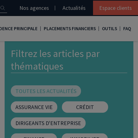
Nos agences
Actualités
Espace clients
DENCE PRINCIPALE
PLACEMENTS FINANCIERS
OUTILS
FAQ
it immobilier
Assurance vie
Simulation loi Denormandie
Filtrez les articles par
e
nir propriétaire
Compte titres
Comment réaliser son bilan patrimonial ?
thématiques
ux
meilleurs taux
PERP
Le guide de la loi Denormandie 2026
e
urance de prêt immobilier
PER
Simulation prêt immobilier
TOUTES LES ACTUALITÉS
gocier son crédit immobilier
PEA
Nos vidéos
ASSURANCE VIE
CRÉDIT
Loi Madelin
Nos Podcasts
DIRIGEANTS D'ENTREPRISE
SCPI
FCPI