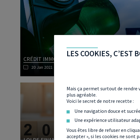
LES COOKIES, C’EST B
CRÉDIT IMMOBILIER : FEU VERT POUR LES EM
20 Jan 2021
Mais ça permet surtout de rendre v
plus agréable.
Voici le secret de notre recette :
Une navigation douce et sucré
Une expérience utilisateur ada
Vous êtes libre de refuser en cliqu
accepter », si les cookies ne sont
LOI DE FINANCES POUR
IMPÔTS : LES D