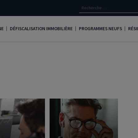
NE
DÉFISCALISATION IMMOBILIÈRE
PROGRAMMES NEUFS
RÉSI
oine
Loi Denormandie
Appartements neufs à Paris
Créd
Dispositif Jeanbrun
Appartements neufs à Toulous
Deve
LMNP
Appartements neufs à Bordea
Les 
oine
Logement locatif intermédiaire
Appartements neufs à Marseill
Ass
Loi Girardin
Appartements neufs à Lyon
René
Loi Malraux
PTZ
gent
Loi Cosse
Nue propriété