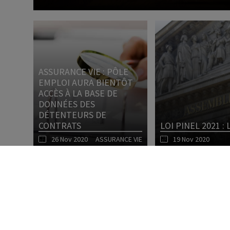
ASSURANCE VIE : PÔLE
EMPLOI AURA BIENTÔT
ACCÈS À LA BASE DE
DONNÉES DES
DÉTENTEURS DE
CONTRATS
LOI PINEL 2021 
26 Nov 2020
ASSURANCE VIE
19 Nov 2020
Lire l'article
1
2
3
4
5