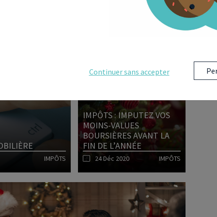
ENT
IMPÔTS
Lire l'article
Per
Continuer sans accepter
IMPÔTS : IMPUTEZ VOS
MOINS-VALUES
BOURSIÈRES AVANT LA
OBILIÈRE
FIN DE L’ANNÉE
IMPÔTS
24 Déc 2020
IMPÔTS
Lire l'article
Lire l'article