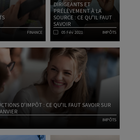
DIRIGEANTS ET
PRÉLÈVEMENT À LA
Déficit foncier
TS
SOURCE : CE QU’IL FAUT
SAVOIR
reprise
Loi Pinel
FINANCE
05 Fév 2021
IMPÔTS
Anciens dispositifs
Investissement locatif
Lire l'article
Lire l'article
CTIONS D’IMPÔT : CE QU’IL FAUT SAVOIR SUR
JANVIER
IMPÔTS
Lire l'article