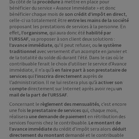
Du côté de la
procédure
à mettre en place pour
bénéficier du service « Avance Immédiate » et donc
bénéficier chaque mois de
son crédit d’impôt en direct
,
celle-ci va totalement être
entre les mains de la
société
proposant les prestations de services à la personne. En
effet,
l’organisme
, qui aura donc été
habilité par
l’URSSAF
, va proposer à son client deux solutions :
l’avance immédiate
, qu’il peut refuser, ou
le système
traditionnel
avec versement d’un acompte en janvier et
de la totalité du solde dû durant l’été. Dans le cas où le
contribuable ferait le choix d’utiliser le service d’Avance
immédiate, il n’a qu’à
en faire part à son prestataire de
services
qui
l’inscrira directement
auprès de
l’administration. Il ne lui restera plus qu’à
activer son
compte
directement sur Internet après avoir reçu
un
mail de la part de l’URSSAF
.
Concernant le
règlement des mensualités
, c’est encore
une fois
le prestataire de services
qui, chaque mois,
réalisera
une demande de paiement
en rétribution des
services fournis chez le contribuable.
Le montant de
l’avance immédiate
du crédit d’impôt sera alors
déduit
directement du montant
demandé et le contribuable