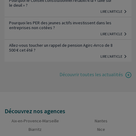
Pourquoi le Conseil constitutionnel rétablit-il la « taxe sur
le deuil » ?
LIRE L'ARTICLE
Pourquoi les PER des jeunes actifs investissent dans les
entreprises non cotées ?
LIRE L'ARTICLE
Allez-vous toucher un rappel de pension Agirc-Arrco de 8
500 € cet été ?
LIRE L'ARTICLE
Découvrir toutes les actualités
Découvrez nos agences
Aix-en-Provence-Marseille
Nantes
Biarritz
Nice