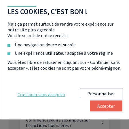
fréquentes sur la
LES COOKIES, C’EST BON !
réduction d’impôt
Mais ça permet surtout de rendre votre expérience sur
notre site plus agréable.
Voici le secret de notre recette :
Quelle est la différence entre la
Une navigation douce et sucrée
réduction et la déduction d’impôt ?
Une expérience utilisateur adaptée à votre régime
Vous êtes libre de refuser en cliquant sur « Continuer sans
Quelles sont les astuces pour
accepter », si les cookies ne sont pas votre péché-mignon.
réduire ses impôts en 2020 avec le
coronavirus ?
Personnaliser
Continuer sans accepter
Quelles sont les solutions pour
diminuer son IFI et son IR ?
Accepter
Comment réduire ses impôts sur
les actions boursières ?