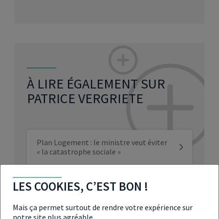
À LIRE ÉGALEMENT SUR
PATRICE VERGRIETE
Plan Logement : le ministre veut éviter
« la catastrophe sociale »
Le ministre du Logement veut changer
LES COOKIES, C’EST BON !
les règles
Mais ça permet surtout de rendre votre expérience sur
notre site plus agréable.