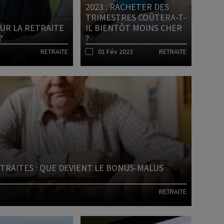
2023 : RACHETER DES
TRIMESTRES COÛTERA-T-
Déficit foncier
OUR LA RETRAITE
IL BIENTÔT MOINS CHER
?
?
reprise
Loi Pinel
RETRAITE
01 Fév 2023
RETRAITE
Anciens dispositifs
Investissement locatif
Lire l'article
Lire l'article
TRAITES : QUE DEVIENT LE BONUS-MALUS
RETRAITE
Lire l'article