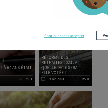
RETRAITE
Lire l'article
Per
Continuer sans accepter
RÉFORME DES
RETRAITES 2023 : À
T À 64 ANS ÉTAIT
QUELLE DATE SERA-T-
ELLE VOTÉE ?
RETRAITE
19 Jan 2023
RETRAITE
Lire l'article
Lire l'article