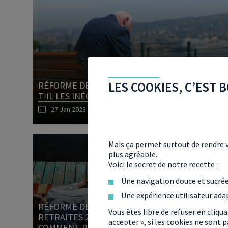
LES COOKIES, C’EST B
RÉFORME DES RETRAITES 2023 : LE DÉPART À 6
T-IL LES INÉGALITÉS ?
27 Jan 2023
Mais ça permet surtout de rendre v
plus agréable.
Voici le secret de notre recette :
Une navigation douce et sucré
Une expérience utilisateur ada
RÉFORME DES
Vous êtes libre de refuser en cliqu
RETRAITES 2023 :
accepter », si les cookies ne sont
COMMENT PRENDRE SA
RÉFORME DES RET