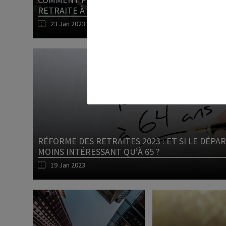
RETRAITE À 40 ANS ?
CONCERNÉ ?
23 Jan 2023
RETRAITE
19 Jan 2023
Lire l'article
RÉFORME DES RETRAITES 2023 : ET SI LE DÉPAR
MOINS INTÉRESSANT QU’À 65 ?
19 Jan 2023