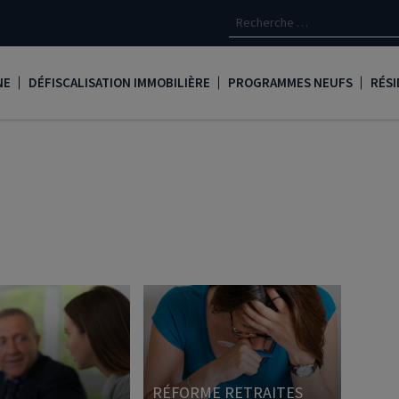
NE
DÉFISCALISATION IMMOBILIÈRE
PROGRAMMES NEUFS
RÉSI
oine
Loi Denormandie
Appartements neufs à Paris
Créd
Dispositif Jeanbrun
Appartements neufs à Toulous
Deve
LMNP
Appartements neufs à Bordea
Les 
oine
Logement locatif intermédiaire
Appartements neufs à Marseill
Ass
Loi Girardin
Appartements neufs à Lyon
René
Loi Malraux
PTZ
gent
Loi Cosse
RÉFORME RETRAITES
Nue propriété