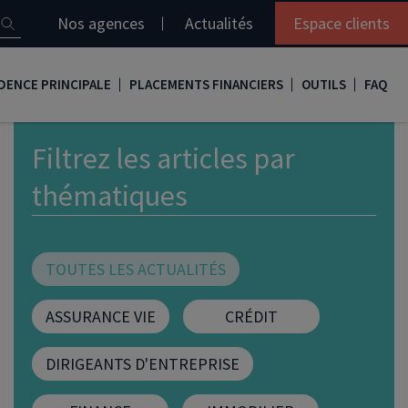
Nos agences
Actualités
Espace clients
DENCE PRINCIPALE
PLACEMENTS FINANCIERS
OUTILS
FAQ
it immobilier
Assurance vie
Simulation loi Denormandie
Filtrez les articles par
e
nir propriétaire
Compte titres
Comment réaliser son bilan patrimonial ?
thématiques
ux
meilleurs taux
PERP
Le guide de la loi Denormandie 2026
e
urance de prêt immobilier
PER
Simulation prêt immobilier
TOUTES LES ACTUALITÉS
gocier son crédit immobilier
PEA
Nos vidéos
ASSURANCE VIE
CRÉDIT
Loi Madelin
Nos Podcasts
DIRIGEANTS D'ENTREPRISE
SCPI
FCPI