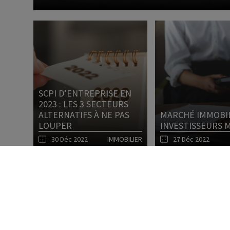
SCPI D’ENTREPRISE EN
2023 : LES 3 SECTEURS
ALTERNATIFS À NE PAS
MARCHÉ IMMOBIL
LOUPER
INVESTISSEURS 
30 Déc 2022
IMMOBILIER
27 Déc 2022
Lire l'article
1
2
3
4
5