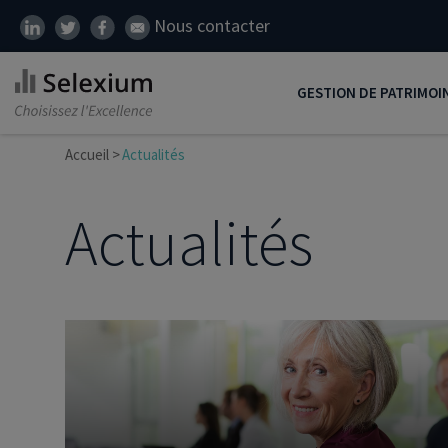
Nous contacter
GESTION DE PATRIMOI
Accueil
Actualités
Développer son patrim
Réduire ses impôts
Actualités
Préparer sa retraite
Transmission de patrim
SCI
Protéger ses proches
Comment placer son ar
Défiscalisation