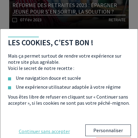
RÉFORME DES RETRAITES 2023 : ÉPARGNER
JEUNE POUR S’EN SORTIR, LA SOLUTION ?
07 Fév 2023
RETRAITE
Lire l'article
LES COOKIES, C’EST BON !
Mais ça permet surtout de rendre votre expérience sur
notre site plus agréable.
Voici le secret de notre recette :
RÉFORME DES RETRAITES 2023 : LA FRANCE
DOIT-ELLE PRENDRE EXEMPLE SUR LA SUÈDE ?
Une navigation douce et sucrée
03 Fév 2023
RETRAITE
Une expérience utilisateur adaptée à votre régime
Vous êtes libre de refuser en cliquant sur « Continuer sans
accepter », si les cookies ne sont pas votre péché-mignon.
Lire l'article
Personnaliser
RÉFORME DES RETRAITES 2023 : QUEL SORT
Continuer sans accepter
POUR LA RETRAITE PROGRESSIVE ET LE