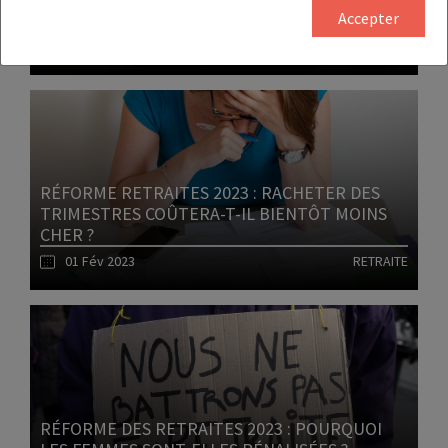
CUMUL EMPLOI-RETRAITE ?
Accepter
02 Fév 2023
RETRAITE
Lire l'article
RÉFORME RETRAITES 2023 : RACHETER DES
TRIMESTRES COÛTERA-T-IL BIENTÔT MOINS
CHER ?
01 Fév 2023
RETRAITE
Lire l'article
RÉFORME DES RETRAITES 2023 : POURQUOI