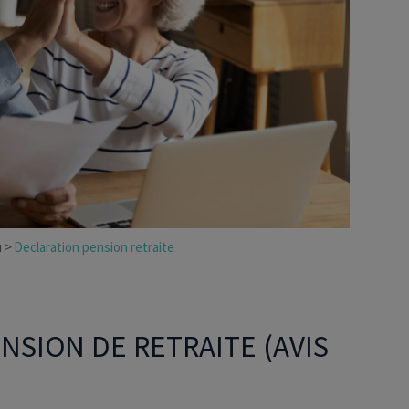
Déficit foncier
reprise
Loi Pinel
Anciens dispositifs
Investissement locatif
u
Declaration pension retraite
SION DE RETRAITE (AVIS