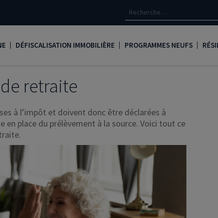
NE
DÉFISCALISATION IMMOBILIÈRE
PROGRAMMES NEUFS
RÉSI
oine
Loi Denormandie
Appartements neufs à Paris
Créd
de retraite
Dispositif Jeanbrun
Appartements neufs à Toulous
Deve
ses à l’impôt et doivent donc être déclarées à
LMNP
Appartements neufs à Bordea
Les 
e en place du prélèvement à la source. Voici tout ce
traite.
oine
Logement locatif intermédiaire
Appartements neufs à Marseill
Ass
Loi Girardin
Appartements neufs à Lyon
René
Loi Malraux
PTZ
gent
Loi Cosse
Nue propriété