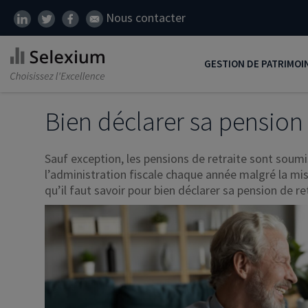
Nous contacter
GESTION DE PATRIMOI
Développer son patrim
Bien déclarer sa pension 
Réduire ses impôts
Sauf exception, les pensions de retraite sont soumi
Préparer sa retraite
l’administration fiscale chaque année malgré la mis
qu’il faut savoir pour bien déclarer sa pension de re
Transmission de patrim
SCI
Protéger ses proches
Comment placer son ar
Défiscalisation