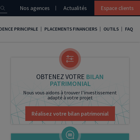
Nos agences
Actualités
Espace clients
DENCE PRINCIPALE
PLACEMENTS FINANCIERS
OUTILS
FAQ
it immobilier
Assurance vie
Simulation loi Denormandie
e
nir propriétaire
Compte titres
Comment réaliser son bilan patrimonial ?
ux
meilleurs taux
PERP
Le guide de la loi Denormandie 2026
OBTENEZ VOTRE
BILAN
PATRIMONIAL
e
urance de prêt immobilier
PER
Simulation prêt immobilier
Nous vous aidons à trouver l’investissement
adapté à votre projet
gocier son crédit immobilier
PEA
Nos vidéos
Loi Madelin
Nos Podcasts
Réalisez votre bilan patrimonial
SCPI
FCPI