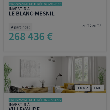
PROGRAMME NEUF RÉF. 025-93-5135
INVESTIR À
LE BLANC-MESNIL
du T2 au T5
À partir de :
268 436 €
VOIR LE PROGRAMME
LMNP
LMP
PROGRAMME NEUF RÉF. 025-77-4722
INVESTIR À
VILLEVAUDE