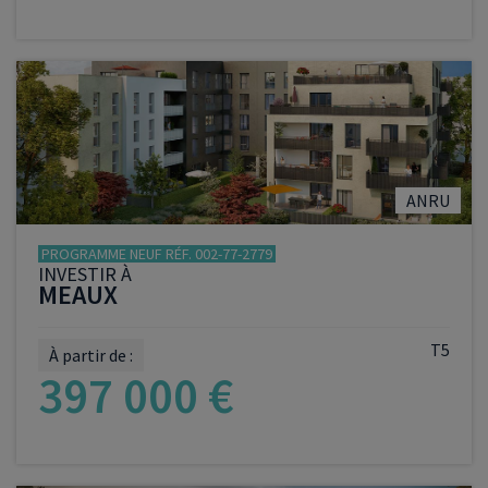
VOIR LE PROGRAMME
ANRU
PROGRAMME NEUF RÉF. 002-77-2779
INVESTIR À
MEAUX
T5
À partir de :
397 000 €