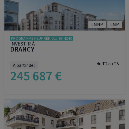
LMNP
LMP
PROGRAMME NEUF RÉF. 025-93-4240
INVESTIR À
DRANCY
du T2 au T5
À partir de :
245 687 €
VOIR LE PROGRAMME