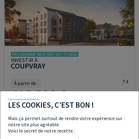
VOIR LE PROGRAMME
PROGRAMME NEUF RÉF. 027-77-4623
INVESTIR À
COUPVRAY
T4
À partir de :
413 900 €
LES COOKIES, C’EST BON !
Mais ça permet surtout de rendre votre expérience sur
notre site plus agréable.
VOIR LE PROGRAMME
Voici le secret de notre recette :