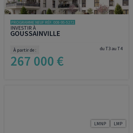
PROGRAMME NEUF RÉF. 008-95-5272
INVESTIR À
GOUSSAINVILLE
du T3 au T4
À partir de :
267 000 €
VOIR LE PROGRAMME
LMNP
LMP