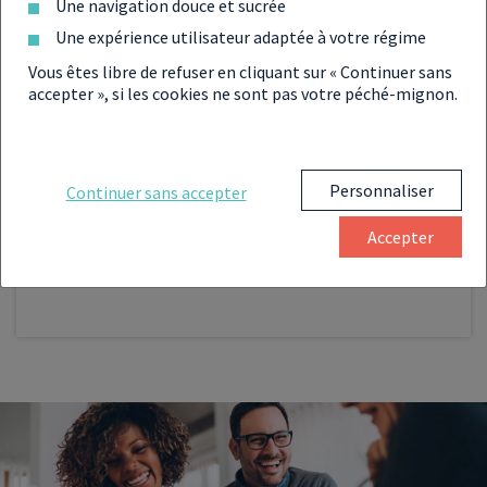
Une navigation douce et sucrée
Une expérience utilisateur adaptée à votre régime
Vous êtes libre de refuser en cliquant sur « Continuer sans
LMNP
LMP
accepter », si les cookies ne sont pas votre péché-mignon.
PROGRAMME NEUF RÉF. 025-93-4195
INVESTIR À
LE BLANC-MESNIL
Personnaliser
Continuer sans accepter
T5
À partir de :
Accepter
452 701 €
VOIR LE PROGRAMME