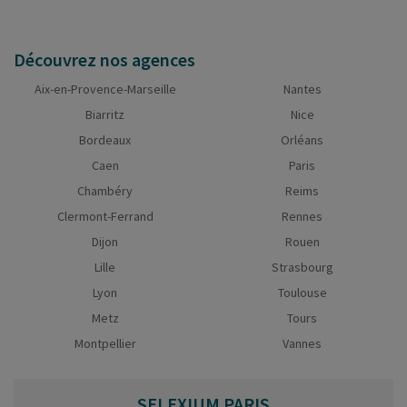
Découvrez nos agences
Aix-en-Provence-Marseille
Nantes
Biarritz
Nice
Bordeaux
Orléans
Caen
Paris
Chambéry
Reims
Clermont-Ferrand
Rennes
Dijon
Rouen
Lille
Strasbourg
Lyon
Toulouse
Metz
Tours
Montpellier
Vannes
SELEXIUM
PARIS