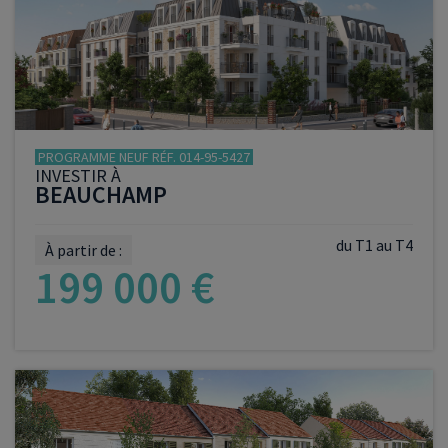
PROGRAMME NEUF RÉF. 014-95-5427
INVESTIR À
BEAUCHAMP
du T1 au T4
À partir de :
199 000 €
VOIR LE PROGRAMME