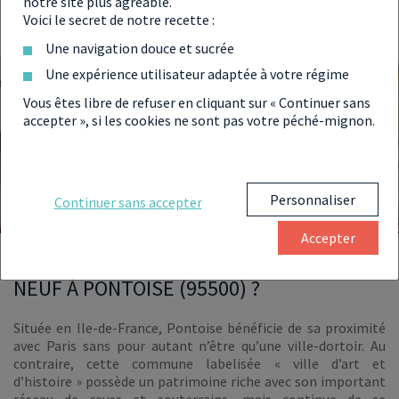
notre site plus agréable.
Voici le secret de notre recette :
VOIR LE PROGRAMME
Une navigation douce et sucrée
Une expérience utilisateur adaptée à votre régime
Vous êtes libre de refuser en cliquant sur « Continuer sans
accepter », si les cookies ne sont pas votre péché-mignon.
Personnaliser
Continuer sans accepter
Accepter
POURQUOI ACHETER UN APPARTEMENT
NEUF À PONTOISE (95500) ?
Située en Ile-de-France, Pontoise bénéficie de sa proximité
avec Paris sans pour autant n’être qu’une ville-dortoir. Au
contraire, cette commune labelisée « ville d’art et
d’histoire » possède un patrimoine riche avec son important