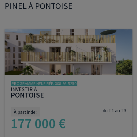
PINEL À PONTOISE
PROGRAMME NEUF RÉF. 008-95-5250
INVESTIR À
PONTOISE
du T1 au T3
À partir de :
177 000 €