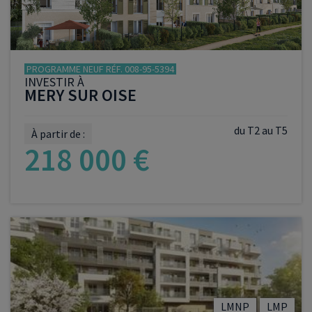
PROGRAMME NEUF RÉF. 008-95-5394
INVESTIR À
MERY SUR OISE
du T2 au T5
À partir de :
218 000 €
VOIR LE PROGRAMME
LMNP
LMP