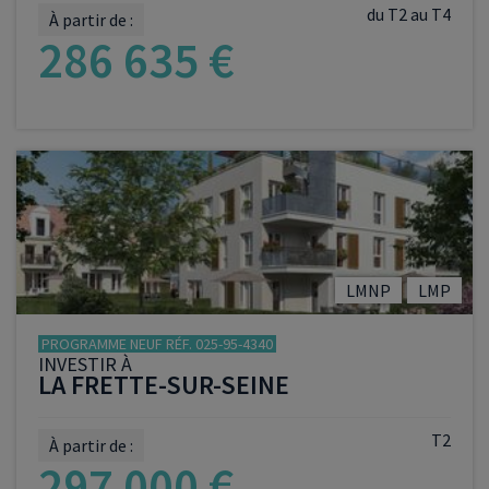
du T2 au T4
À partir de :
286 635 €
VOIR LE PROGRAMME
LMNP
LMP
PROGRAMME NEUF RÉF. 025-95-4340
INVESTIR À
LA FRETTE-SUR-SEINE
T2
À partir de :
297 000 €