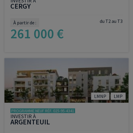
INVESTIR À
CERGY
du T2 au T3
À partir de :
261 000 €
VOIR LE PROGRAMME
LMNP
LMP
PROGRAMME NEUF RÉF. 025-95-4341
INVESTIR À
ARGENTEUIL