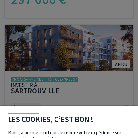
VOIR LE PROGRAMME
ANRU
PROGRAMME NEUF RÉF. 002-78-3567
INVESTIR À
SARTROUVILLE
T3
À partir de :
306 000 €
LES COOKIES, C’EST BON !
Mais ça permet surtout de rendre votre expérience sur