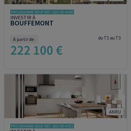
PROGRAMME NEUF RÉF. 025-95-4396
INVESTIR À
BOUFFEMONT
du T1 au T3
À partir de :
222 100 €
VOIR LE PROGRAMME
ANRU
PROGRAMME NEUF RÉF. 002-95-4782