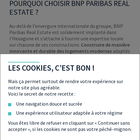
POURQUOI CHOISIR BNP PARIBAS REAL
ESTATE ?
Au-delà de l’envergure internationale du groupe, BNP
Paribas Real Estate est solidement implanté dans
l’Hexagone et s’attache à fournir une expertise locale
sur chacune de ses constructions.
Construire de manière
innovante et durable des logements modernes
adaptés
à l’expérience client, c’est l’engagement de BNP Paribas
Real Estate auprès de ses clients.
LES COOKIES, C’EST BON !
INFORMATIONS UTILES
Mais ça permet surtout de rendre votre expérience sur
notre site plus agréable.
167 quai de la bataille de Stalingrad 92130 Issy-les-
Voici le secret de notre recette :
Moulineaux
Une navigation douce et sucrée
Une expérience utilisateur adaptée à votre régime
01 47 59 17 21
Vous êtes libre de refuser en cliquant sur « Continuer sans
www.realestate.bnpparibas.fr
accepter », si les cookies ne sont pas votre péché-mignon.