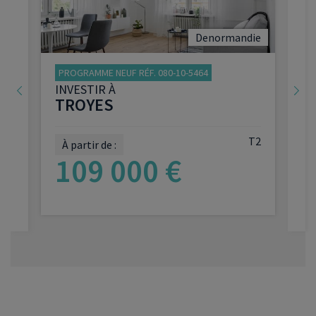
Denormandie
PROGRAMME NEUF RÉF. 080-10-5464
INVESTIR À
TROYES
T2
À partir de :
2
109 000 €
VOIR LE PROGRAMME