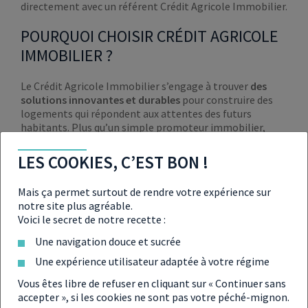
directement avec un référent Crédit Agricole Immobilier.
POURQUOI CHOISIR CRÉDIT AGRICOLE
IMMOBILIER ?
Le Crédit Agricole Immobilier s’engage à trouver
des
solutions innovantes et durables
pour construire des
logements qui répondent aux attentes des futurs
habitants. Plus qu’un simple promoteur immobilier,
Crédit Agricole Immobilier propose un service
immobilier global,
du plan à la mise en gestion locative
LES COOKIES, C’EST BON !
de votre bien immobilier. Un accompagnement à chaque
étape pour un investissement serein.
Mais ça permet surtout de rendre votre expérience sur
notre site plus agréable.
INFORMATIONS UTILES
Voici le secret de notre recette :
Une navigation douce et sucrée
12, Place des États-Unis, 92545 Montrouge cedex
Une expérience utilisateur adaptée à votre régime
01 43 23 39 00
Vous êtes libre de refuser en cliquant sur « Continuer sans
accepter », si les cookies ne sont pas votre péché-mignon.
www.ca-immobilier.fr