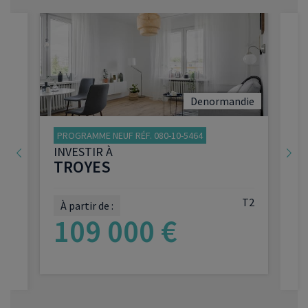
Denormandie
PROGRAMME NEUF RÉF. 080-10-5464
INVESTIR À
TROYES
2
T2
À partir de :
109 000 €
VOIR LE PROGRAMME