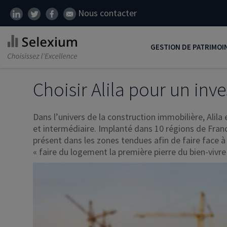
Nous contacter
GESTION DE PATRIMOI
Développer son patrim
Choisir Alila pour un inv
Réduire ses impôts
Dans l’univers de la construction immobilière, Alila
Préparer sa retraite
et intermédiaire. Implanté dans 10 régions de Franc
présent dans les zones tendues afin de faire face à
Transmission de patrim
« faire du logement la première pierre du bien-vivr
SCI
Protéger ses proches
Comment placer son ar
Défiscalisation