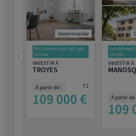
Denormandie
 002-
PROGRAMME NEUF RÉF. 080-
PROGRAMME NE
10-5464
04-5465
INVESTIR À
INVESTIR À
TROYES
MANOSQ
T2
À partir de :
109 000 €
T2
À partir de 
 €
109 
VOIR LE PROGRAMME