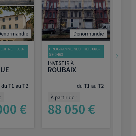
Denormandie
Denormandie
UF RÉF. 080-
PROGRAMME NEUF RÉF. 080-
PROGR
59-5463
06-17
INVESTIR À
INVE
UE
ROUBAIX
LE 
du T1 au T2
du T1 au T2
:
À partir de :
À pa
000 €
88 050 €
1 