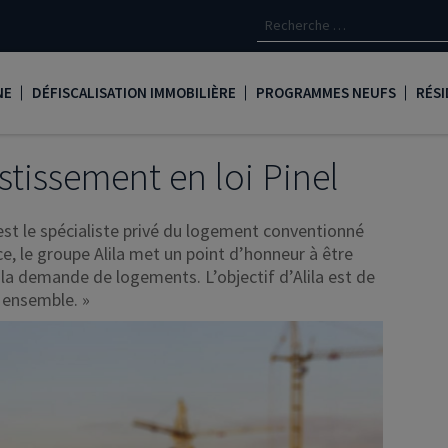
NE
DÉFISCALISATION IMMOBILIÈRE
PROGRAMMES NEUFS
RÉSI
oine
Loi Denormandie
Appartements neufs à Paris
Créd
estissement en loi Pinel
Dispositif Jeanbrun
Appartements neufs à Toulous
Deve
 est le spécialiste privé du logement conventionné
LMNP
Appartements neufs à Bordea
Les 
e, le groupe Alila met un point d’honneur à être
 la demande de logements. L’objectif d’Alila est de
oine
Logement locatif intermédiaire
Appartements neufs à Marseill
Ass
e ensemble. »
Loi Girardin
Appartements neufs à Lyon
René
Loi Malraux
PTZ
gent
Loi Cosse
Nue propriété