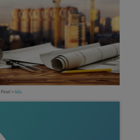
Déficit foncier
reprise
Loi Pinel
Anciens dispositifs
Investissement locatif
 Pinel
Alila