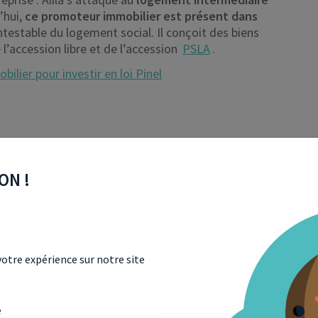
’hui,
ce promoteur immobilier est présent dans
testable du logement social. Il conçoit des biens
 l’accession libre et de l’accession
PSLA
.
lier pour investir en loi Pinel
ON !
otre expérience sur notre site
e