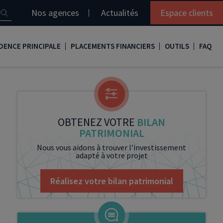
Nos agences
Actualités
Espace clients
DENCE PRINCIPALE
PLACEMENTS FINANCIERS
OUTILS
FAQ
it immobilier
Assurance vie
Simulation loi Denormandie
e
nir propriétaire
Compte titres
Comment réaliser son bilan patrimonial ?
ux
meilleurs taux
PERP
Le guide de la loi Denormandie 2026
OBTENEZ VOTRE
BILAN
PATRIMONIAL
e
urance de prêt immobilier
PER
Simulation prêt immobilier
Nous vous aidons à trouver l’investissement
adapté à votre projet
gocier son crédit immobilier
PEA
Nos vidéos
Loi Madelin
Nos Podcasts
Réalisez votre bilan patrimonial
SCPI
FCPI