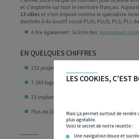
et s’implante sur tout le territoire français. Aujourd
13 villes
et s’est imposé comme le spécialiste incon
destinés à du locatif social PLAI, PLUS, PLS, PLI, de
A lire également : la liste des
promoteurs immobi
EN QUELQUES CHIFFRES
152 projets en cours en 2018
LES COOKIES, C’EST B
7 283 logements réservés en 2018
13 implantations en France
Plus de 100 collaborateurs
Mais ça permet surtout de rendre v
plus agréable.
Voici le secret de notre recette :
Une navigation douce et sucré