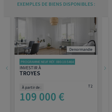
EXEMPLES DE BIENS DISPONIBLES :
Denormandie
PROGRAMME NEUF RÉF. 080-10-5464
INVESTIR À
TROYES
2
T2
À partir de :
109 000 €