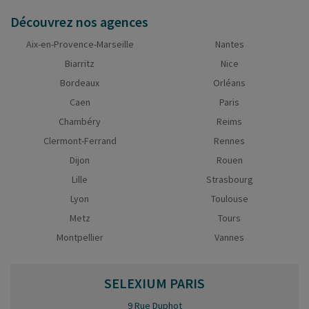
Découvrez nos agences
Aix-en-Provence-Marseille
Nantes
Biarritz
Nice
Bordeaux
Orléans
Caen
Paris
Chambéry
Reims
Clermont-Ferrand
Rennes
Dijon
Rouen
Lille
Strasbourg
Lyon
Toulouse
Metz
Tours
Montpellier
Vannes
SELEXIUM
PARIS
9 Rue Duphot