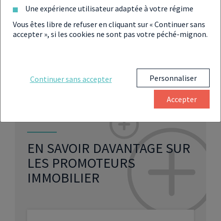
Une expérience utilisateur adaptée à votre régime
INFORMATIONS UTILES
Vous êtes libre de refuser en cliquant sur « Continuer sans
accepter », si les cookies ne sont pas votre péché-mignon.
32, Rue du Rempart Saint Etienne 31000 Toulouse
05 67 69 65 90
Personnaliser
Continuer sans accepter
www.belinpromotion.com
Accepter
EN SAVOIR DAVANTAGE SUR
LES PROMOTEURS
IMMOBILIER