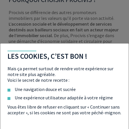
Procivis se différencie des autres promoteurs
immobiliers par les valeurs qu’il porte via son activité.
L’accession sociale et le développement de services
destinés aux bailleurs sociaux en fait un acteur majeur
de l’immobilier social.
De plus, Procivis s’engage dans
une démarche d’économie solidaire et circulaire pour
favoriser l’accès au logement pour tous. Une démarche
originale et généreuse qui inspire.
LES COOKIES, C’EST BON !
INFORMATIONS UTILES
Mais ça permet surtout de rendre votre expérience sur
notre site plus agréable.
87 quai Panhard et Levassor 75013 PARIS
Voici le secret de notre recette :
Une navigation douce et sucrée
01 45 70 17 17
Une expérience utilisateur adaptée à votre régime
www.procivis.fr
Vous êtes libre de refuser en cliquant sur « Continuer sans
accepter », si les cookies ne sont pas votre péché-mignon.