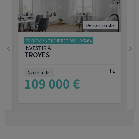
Denormandie
PROGRAMME NEUF RÉF. 080-10-5464
INVESTIR À
TROYES
T2
À partir de :
2
109 000 €
VOIR LE PROGRAMME