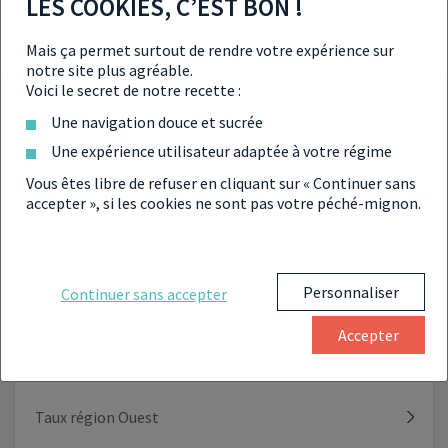
LES COOKIES, C’EST BON !
Mais ça permet surtout de rendre votre expérience sur
notre site plus agréable.
Voici le secret de notre recette :
Une navigation douce et sucrée
DÉCOUVREZ LES TAUX DANS LES
Une expérience utilisateur adaptée à votre régime
AUTRES RÉGIONS
Vous êtes libre de refuser en cliquant sur « Continuer sans
accepter », si les cookies ne sont pas votre péché-mignon.
Taux national
Personnaliser
Continuer sans accepter
Accepter
Taux région Nord
Taux région Ouest