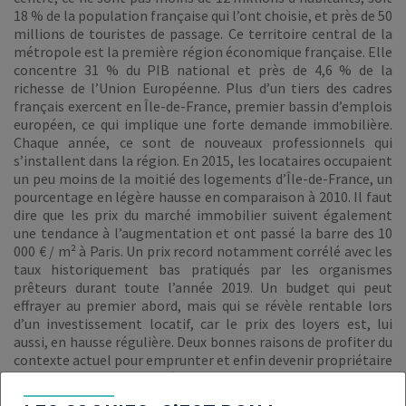
18 % de la population française qui l’ont choisie, et près de 50
millions de touristes de passage. Ce territoire central de la
métropole est la première région économique française. Elle
concentre 31 % du PIB national et près de 4,6 % de la
richesse de l’Union Européenne. Plus d’un tiers des cadres
français exercent en Île-de-France, premier bassin d’emplois
européen, ce qui implique une forte demande immobilière.
Chaque année, ce sont de nouveaux professionnels qui
s’installent dans la région. En 2015, les locataires occupaient
un peu moins de la moitié des logements d’Île-de-France, un
pourcentage en légère hausse en comparaison à 2010. Il faut
dire que les prix du marché immobilier suivent également
une tendance à l’augmentation et ont passé la barre des 10
000 € / m² à Paris. Un prix record notamment corrélé avec les
taux historiquement bas pratiqués par les organismes
prêteurs durant toute l’année 2019. Un budget qui peut
effrayer au premier abord, mais qui se révèle rentable lors
d’un investissement locatif, car le prix des loyers est, lui
aussi, en hausse régulière. Deux bonnes raisons de profiter du
contexte actuel pour emprunter et enfin devenir propriétaire
dans un environnement où le risque immobilier est moindre.