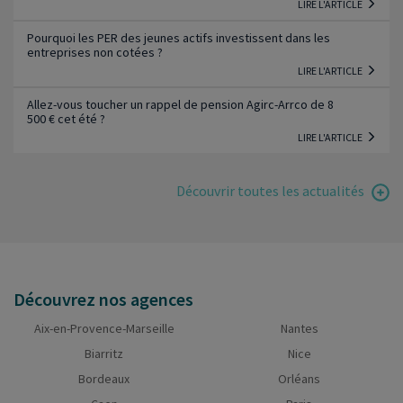
LIRE L'ARTICLE
Pourquoi les PER des jeunes actifs investissent dans les
entreprises non cotées ?
LIRE L'ARTICLE
Allez-vous toucher un rappel de pension Agirc-Arrco de 8
500 € cet été ?
LIRE L'ARTICLE
Découvrir toutes les actualités
Découvrez nos agences
Aix-en-Provence-Marseille
Nantes
Biarritz
Nice
Bordeaux
Orléans