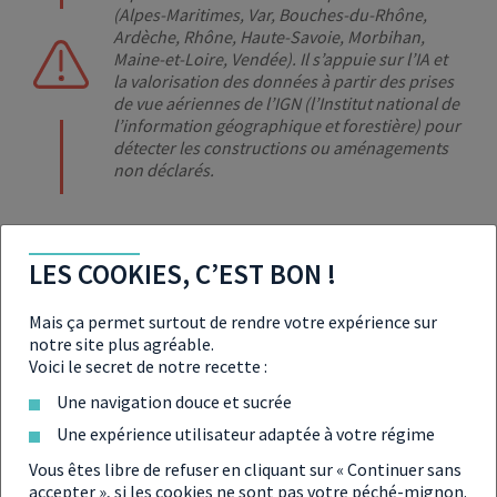
(Alpes-Maritimes, Var, Bouches-du-Rhône,
Ardèche, Rhône, Haute-Savoie, Morbihan,
Maine-et-Loire, Vendée). Il s’appuie sur l’IA et
la valorisation des données à partir des prises
de vue aériennes de l’IGN (l’Institut national de
l’information géographique et forestière) pour
détecter les constructions ou aménagements
non déclarés.
LES COOKIES, C’EST BON !
EN RÉSUMÉ
Mais ça permet surtout de rendre votre expérience sur
notre site plus agréable.
Voici le secret de notre recette :
Le data mining est une pratique qui se sert de l’IA
Une navigation douce et sucrée
pour exploiter et croiser massivement des données
Une expérience utilisateur adaptée à votre régime
;
Vous êtes libre de refuser en cliquant sur « Continuer sans
En 2022, cette pratique a participé à
accepter », si les cookies ne sont pas votre péché-mignon.