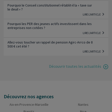
Pourquoi le Conseil constitutionnel rétablit-il la « taxe sur
le deuil » ?
LIRE L'ARTICLE
Pourquoi les PER des jeunes actifs investissent dans les
entreprises non cotées ?
LIRE L'ARTICLE
Allez-vous toucher un rappel de pension Agirc-Arrco de 8
500 € cet été ?
LIRE L'ARTICLE
Découvrir toutes les actualités
Découvrez nos agences
Aix-en-Provence-Marseille
Nantes
Biarritz
Nice