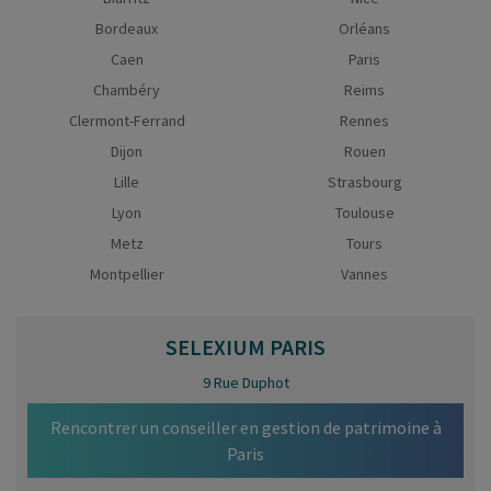
Bordeaux
Orléans
Caen
Paris
Chambéry
Reims
Clermont-Ferrand
Rennes
Dijon
Rouen
Lille
Strasbourg
Lyon
Toulouse
Metz
Tours
Montpellier
Vannes
SELEXIUM
PARIS
9 Rue Duphot
Rencontrer un conseiller en gestion de patrimoine à
Paris