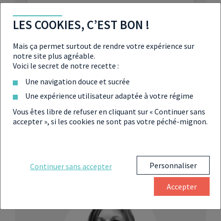
Les produits structurés, des placements
LES COOKIES, C’EST BON !
rentables en pleine hausse des taux
Mais ça permet surtout de rendre votre expérience sur
notre site plus agréable.
Dettes émergentes : 5 raisons d’investir
Voici le secret de notre recette :
Une navigation douce et sucrée
Une expérience utilisateur adaptée à votre régime
Vous êtes libre de refuser en cliquant sur « Continuer sans
accepter », si les cookies ne sont pas votre péché-mignon.
Partager
Personnaliser
Continuer sans accepter
Accepter