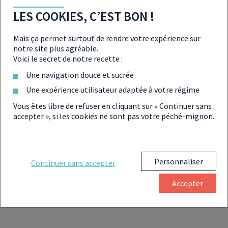
Primonial
PRIMOPIERRE
3,62 %
LES COOKIES, C’EST BON !
Reim
Mais ça permet surtout de rendre votre expérience sur
ELIALYS
Advenis
5,62 %
notre site plus agréable.
Voici le secret de notre recette :
LF GRAND
La
PARIS
française
4,66 %
Une navigation douce et sucrée
PATRIMOINE
Rem
Une expérience utilisateur adaptée à votre régime
Vous êtes libre de refuser en cliquant sur « Continuer sans
ELYSEES
HSBC
5 %
accepter », si les cookies ne sont pas votre péché-mignon.
PIERRE
Reim
PF GRAND
Perial
4,80 %
PARIS
Personnaliser
Continuer sans accepter
UFIFRANCE
Primonial
Accepter
3,62 %
IMMOBILIER
Reim