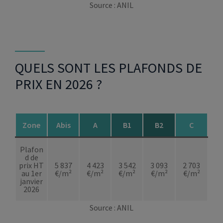
Source : ANIL
QUELS SONT LES PLAFONDS DE
PRIX EN 2026 ?
Zone
Abis
A
B1
B2
C
Plafon
d de
prix HT
5 837
4 423
3 542
3 093
2 703
au 1er
€/m²
€/m²
€/m²
€/m²
€/m²
janvier
2026
Source : ANIL