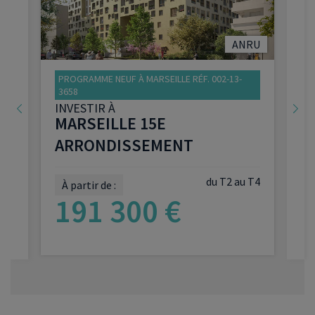
U
ANRU
PROGRAMME NEUF À MARSEILLE RÉF. 002-13-
3658
INVESTIR À
MARSEILLE 15E
ARRONDISSEMENT
5
du T2 au T4
À partir de :
191 300 €
VOIR LE PROGRAMME