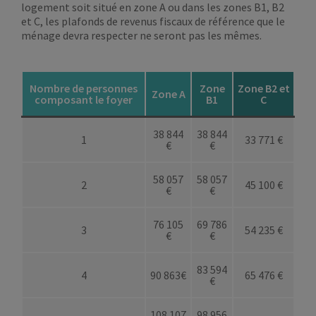
logement soit situé en zone A ou dans les zones B1, B2
et C, les plafonds de revenus fiscaux de référence que le
ménage devra respecter ne seront pas les mêmes.
Nombre de personnes
Zone
Zone B2 et
Zone A
composant le foyer
B1
C
38 844
38 844
1
33 771 €
€
€
58 057
58 057
2
45 100 €
€
€
76 105
69 786
3
54 235 €
€
€
83 594
4
90 863€
65 476 €
€
108 107
98 956