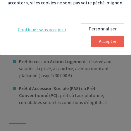
également cumuler ce dispositif avec le
PTZ (Prêt à
accepter », si les cookies ne sont pas votre péché-mignon.
Taux Zéro)
pour concrétiser son projet et il obtient
surtout l’assurance de pouvoir se reloger facilement
dans le cas où il ne pourrait pas lever l’option et acquérir
le logement le moment venu.
Personnaliser
Continuer sans accepter
Quelles sont les aides cumulables avec le PSLA ?
Accepter
Prêt à Taux Zéro (PTZ)
: cumul possible et souvent
encouragé, sous conditions de ressources.
Prêt Accession Action Logement
: réservé aux
salariés du privé, à taux fixe, avec un montant
plafonné (jusqu’à 30 000
€
).
Prêt d’Accession Sociale (PAS)
ou
Prêt
Conventionné (PC)
: prêts à taux plafonné,
cumulables selon les conditions d’éligibilité.