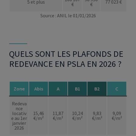
5 et plus
77 023 €
€
€
Source : ANIL le 01/01/2026
QUELS SONT LES PLAFONDS DE
REDEVANCE EN PSLA EN 2026 ?
Zone
Abis
A
B1
B2
C
Redeva
nce
locativ
15,46
11,87
10,24
9,83
9,09
e au 1er
€/m²
€/m²
€/m²
€/m²
€/m²
janvier
2026