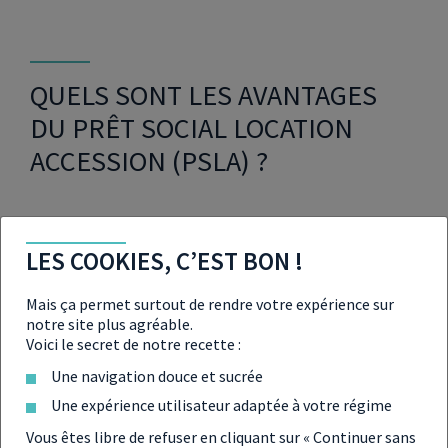
QUELS SONT LES AVANTAGES
DU PRÊT SOCIAL LOCATION
ACCESSION (PSLA) ?
Hormis le fait que le PSLA permette aux ménages
possédant des revenus modestes d’accéder bien plus
LES COOKIES, C’EST BON !
facilement à la propriété immobilière, ce dispositif
présente d’autres avantages intéressants pour le
Mais ça permet surtout de rendre votre expérience sur
ménage accédant.
notre site plus agréable.
En effet, le taux de TVA de la transaction pourra être revu
Voici le secret de notre recette :
à la baisse, passant à un taux de 5,5 % au lieu des 20 %
Une navigation douce et sucrée
habituels lors de l’acquisition d’un bien immobilier.
Une expérience utilisateur adaptée à votre régime
Par ailleurs, durant 15 ans, le logement sera exonéré de
taxe foncière. Le ménage, s’il est primo-accédant peut
Vous êtes libre de refuser en cliquant sur « Continuer sans