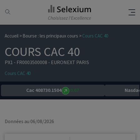
Accueil
Bourse : les principaux cours
Cours CAC 40
COURS CAC 40
PX1 - FR0003500008 - EURONEXT PARIS
Cours CAC 40
Cac 40
8730.1504
0.67
Nasdaq
Données au 06/08/2026