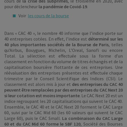
cours de
la crise des subprimes
, le troisième en 2020, avec
pour déclencheur
la pandémie de Covid-19
.
Voir
les cours de la bourse
Dans « CAC 40 », le nombre 40 informe que l’indice porte sur
40 entreprises cotées. En effet, l’indice est
déterminé sur les
40 plus importantes sociétés de la Bourse de Paris
, telles
qu’Airbus, Bouygues, Michelin, L’Oreal, Sanofi ou encore
Total. La sélection est effectuée sous la forme d’un
classement en fonction du volume de titres échangés et de la
capitalisation boursière flottante de ces entreprises. Une
réévaluation des entreprises présentes est effectuée chaque
trimestre par le Conseil Scientifique des Indices (CSI). Le
classement est alors mis à jour et
des entreprises du CAC 40
peuvent être remplacées par des entreprises du CAC Next 20
si leur cotation est moins importante
. Le CAC Next 20 est un
indice regroupant les 20 capitalisations qui suivent le CAC 40.
Ensemble, le CAC 40 et le CAC Next 20 forment le CAC Large
60, suivi par le CAC Mid 60 (les 60 valeurs qui suivent le CAC
Large 60), puis le CAC Small.
La combinaison du CAC Large
60 et du CAC Mid 60 forme le SBF 120
, Société des Bourses