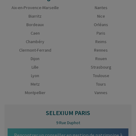
Aix-en-Provence-Marseille
Nantes
Biarritz
Nice
Bordeaux
Orléans
Caen
Paris
Chambéry
Reims
Clermont-Ferrand
Rennes
Dijon
Rouen
Lille
Strasbourg
Lyon
Toulouse
Metz
Tours
Montpellier
Vannes
SELEXIUM
PARIS
9 Rue Duphot
Rencontrer un conseiller en gestion de patrimoine à