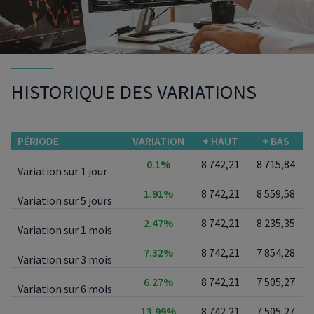
HISTORIQUE DES VARIATIONS
PÉRIODE
VARIATION
+ HAUT
+ BAS
0.1%
8 742,21
8 715,84
Variation sur 1 jour
1.91%
8 742,21
8 559,58
Variation sur 5 jours
2.47%
8 742,21
8 235,35
Variation sur 1 mois
7.32%
8 742,21
7 854,28
Variation sur 3 mois
6.27%
8 742,21
7 505,27
Variation sur 6 mois
13.99%
8 742,21
7 505,27