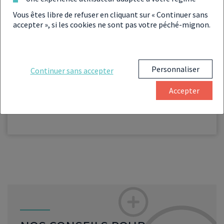
DIVERSIFIER
Vous souhaitez
Vous êtes libre de refuser en cliquant sur « Continuer sans
VOTRE PATRIMOINE
?
accepter », si les cookies ne sont pas votre péché-mignon.
Les experts Selexium vous accompagnent
dans la gestion de votre patrimoine. Réalisez
votre
bilan patrimonial gratuitement
et
Personnaliser
Continuer sans accepter
laissez-vous guider.
Accepter
Réalisez votre bilan patrimonial