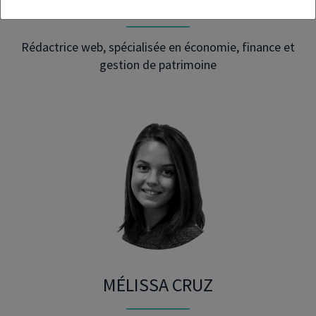
ELODIE FUENTES
Rédactrice web, spécialisée en économie, finance et
gestion de patrimoine
MÉLISSA CRUZ