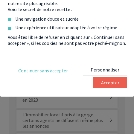
Immobilier : la France n’est plus un pays
notre site plus agréable.
de propriétaires ?
Voici le secret de notre recette :
Une navigation douce et sucrée
Les Français n’acceptent pas le retour à
Une expérience utilisateur adaptée à votre régime
la normale du marché immobilier
Vous êtes libre de refuser en cliquant sur « Continuer sans
accepter », si les cookies ne sont pas votre péché-mignon.
Est-ce encore rentable de revendre son
bien à un promoteur en 2023 ?
Personnaliser
Continuer sans accepter
Pénurie de logements à louer : quelles
sont les villes les plus touchées ?
Accepter
Immobilier : 5 bonnes raisons d’acheter
en 2023
L’immobilier locatif pris à la gorge,
certains agents ne diffusent même plus
les annonces