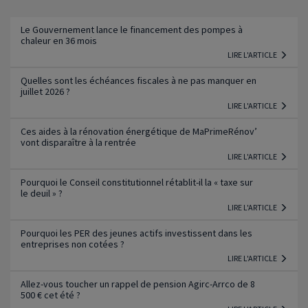
Lire l'article
Le Gouvernement lance le financement des pompes à
chaleur en 36 mois
LIRE L'ARTICLE
Quelles sont les échéances fiscales à ne pas manquer en
juillet 2026 ?
LIRE L'ARTICLE
Ces aides à la rénovation énergétique de MaPrimeRénov’
vont disparaître à la rentrée
LIRE L'ARTICLE
Pourquoi le Conseil constitutionnel rétablit-il la « taxe sur
le deuil » ?
LIRE L'ARTICLE
Pourquoi les PER des jeunes actifs investissent dans les
entreprises non cotées ?
LIRE L'ARTICLE
Allez-vous toucher un rappel de pension Agirc-Arrco de 8
500 € cet été ?